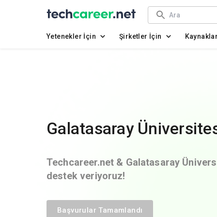
Yetenekler İçin
Şirketler İçin
Kaynakla
Galatasaray Üniversit
Techcareer.net & Galatasaray Üniversit
destek veriyoruz!
Başvurular Tamamlandı