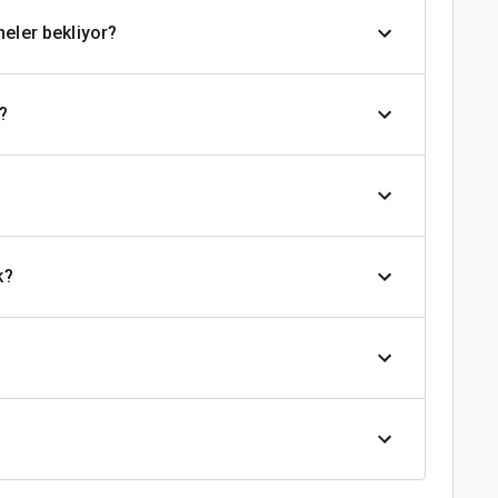
neler bekliyor?
?
k?