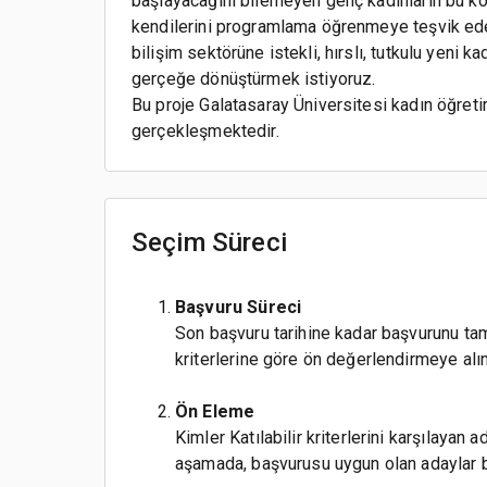
başlayacağını bilemeyen genç kadınların bu kon
kendilerini programlama öğrenmeye teşvik ede
bilişim sektörüne istekli, hırslı, tutkulu yeni k
gerçeğe dönüştürmek istiyoruz.
Bu proje Galatasaray Üniversitesi kadın öğretim
gerçekleşmektedir.
Seçim Süreci
Başvuru Süreci
Son başvuru tarihine kadar başvurunu tama
kriterlerine göre ön değerlendirmeye alın
Ön Eleme
Kimler Katılabilir kriterlerini karşılayan
aşamada, başvurusu uygun olan adaylar be