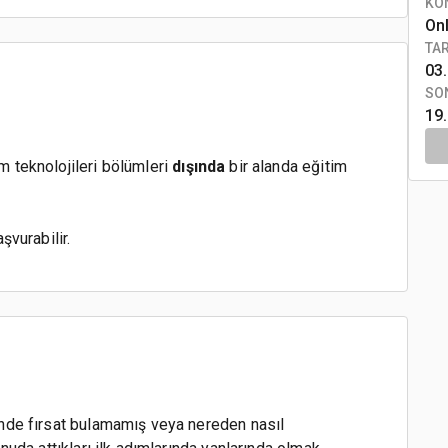
KO
On
TA
03.
SO
19
im teknolojileri bölümleri
dışında
bir alanda eğitim
aşvurabilir.
nde fırsat bulamamış veya nereden nasıl