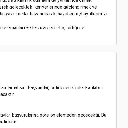
uda attıkları ilk adımlarında yanlarında olmak,
rek gelecekteki kariyerlerinde güçlendirmek ve
adın yazılımcılar kazandırarak, hayallerini /hayallerimizi
 elemanları ve techcareer.net iş birliği ile
mlamalısın. Başvurular, belirlenen kimler katılabilir
acaktır.
 adaylar, başvurularına göre ön elemeden geçecektir. Bu
lirlenir.