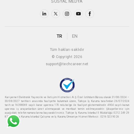
SOSYAL MEDYA
TR
EN
Tüm hakları saklıdır
© Copyright 2026
support@techcareer.net
Kariyer.net Elektronik Yayıncılık ve İletişim Hizmetleri A.Ş. Özel İstihdam Bürosu olarak 31/08/2024 –
30/08/2027 tarihleri arasında faaliyette bulunmak üzere, Türkiye İş Kurumu tarafından 26/07/2024
tarih ve 16398069 sayılı karar uyarınca 170 nolu belge ile faaliyet göstermektedir. 4904 sayılı kanun
uyarınca iş arayanlardan ücret alınmayacak ve menfaat temin edilmeyecektir. Şikayetleriniz için
aşağıdaki telefon numaralarına başvurabilirsiniz. Türkiye İş Kurumu İstanbul İl Müdürlüğü: 0212 249 29
87 Türkiye iş Kurumu İstanbul Çalışma ve İş Kurumu Ümraniye Hizmet Merkezi : 0216 523 90 26