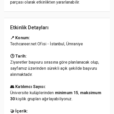
parçası olarak etkinlikten yararlanabilir.
Etkinlik Detayları
📍 Konum:
Techcareer.net Ofisi - İstanbul, Ümraniye
🕒 Tarih:
Ziyaretler başvuru sırasına göre planlanacak olup,
sayfamız üzerinden sürekli açık şekilde başvuru
alınmaktadır.
👥 Katılımcı Sayısı:
Üniversite kulüplerinden
minimum 15
,
maksimum
30
kişilik grupları ağırlayabiliyoruz.
🤝 İçerik: