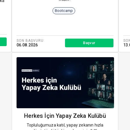
eka
Bootcamp
SON BAŞVURU:
SO
Başvur
06.08.2026
13.
Herkes İçin Yapay Zeka Kulübü
Topluluğumuza katıl, yapay zekanın hızla