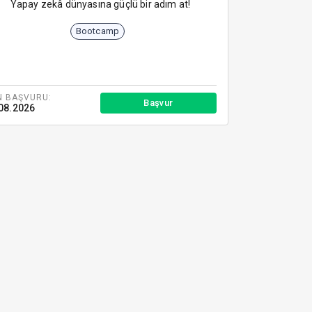
Yapay zekâ dünyasına güçlü bir adım at!
Bootcamp
N BAŞVURU:
Başvur
08.2026