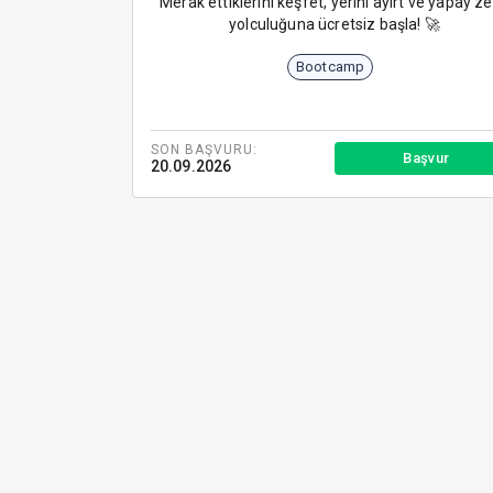
Merak ettiklerini keşfet, yerini ayırt ve yapay z
yolculuğuna ücretsiz başla! 🚀
Bootcamp
SON BAŞVURU:
Başvur
20.09.2026