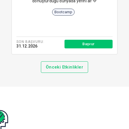
dönüştürdüğü dünyada yerini al! 💚
Bootcamp
SON BAŞVURU:
Başvur
31.12.2026
Önceki Etkinlikler