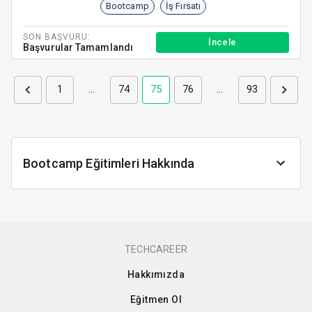
Bootcamp
İş Fırsatı
SON BAŞVURU:
İncele
Başvurular Tamamlandı
1
…
74
75
76
…
93
Bootcamp Eğitimleri Hakkında
TECHCAREER
Hakkımızda
Eğitmen Ol