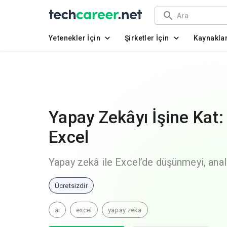
Yetenekler İçin
Şirketler İçin
Kaynakla
Yapay Zekâyı İşine Kat: 
Excel
Yapay zekâ ile Excel’de düşünmeyi, anal
Ücretsizdir
ai
excel
yapay zeka