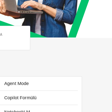
KA
Agent Mode
Copilot Formülü
NotebookLM