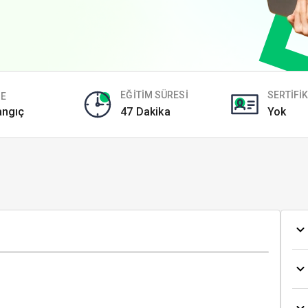
EĞİTİM SÜRESİ
SERTİFİ
YE
angıç
47 Dakika
Yok