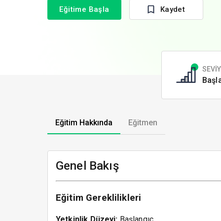
Eğitime Başla
Kaydet
SEVİ
Başl
Eğitim Hakkında
Eğitmen
Genel Bakış
Eğitim Gereklilikleri
Yetkinlik Düzeyi:
Başlangıç