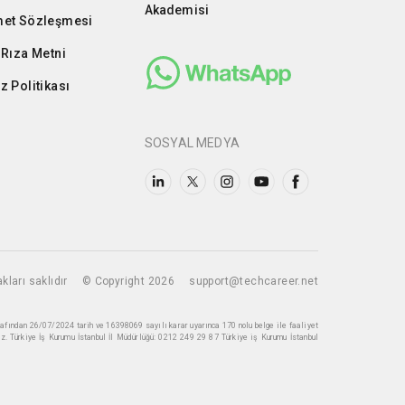
Akademisi
et Sözleşmesi
 Rıza Metni
z Politikası
SOSYAL MEDYA
kları saklıdır
© Copyright 2026
support@techcareer.net
rafından 26/07/2024 tarih ve 16398069 sayılı karar uyarınca 170 nolu belge ile faaliyet
z. Türkiye İş Kurumu İstanbul İl Müdürlüğü: 0212 249 29 87 Türkiye iş Kurumu İstanbul