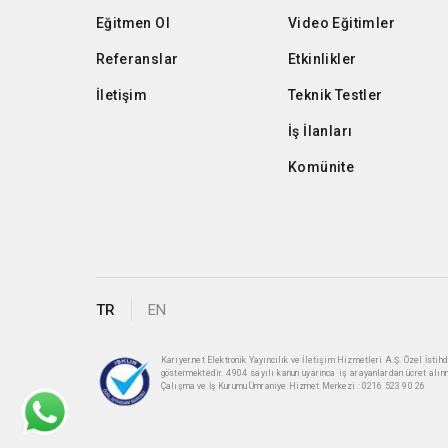
Eğitmen Ol
Video Eğitimler
Referanslar
Etkinlikler
İletişim
Teknik Testler
İş İlanları
Komünite
TR
EN
Kariyer.net Elektronik Yayıncılık ve İletişim Hizmetleri A.Ş. Özel İst
göstermektedir. 4904 sayılı kanun uyarınca iş arayanlardan ücret alın
Çalışma ve İş Kurumu Ümraniye Hizmet Merkezi : 0216 523 90 26