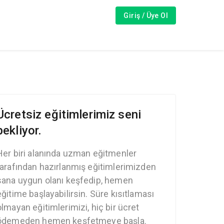
Giriş / Üye Ol
Ücretsiz eğitimlerimiz seni
bekliyor.
Her biri alanında uzman eğitmenler
tarafından hazırlanmış eğitimlerimizden
sana uygun olanı keşfedip, hemen
eğitime başlayabilirsin. Süre kısıtlaması
olmayan eğitimlerimizi, hiç bir ücret
ödemeden hemen keşfetmeye başla.