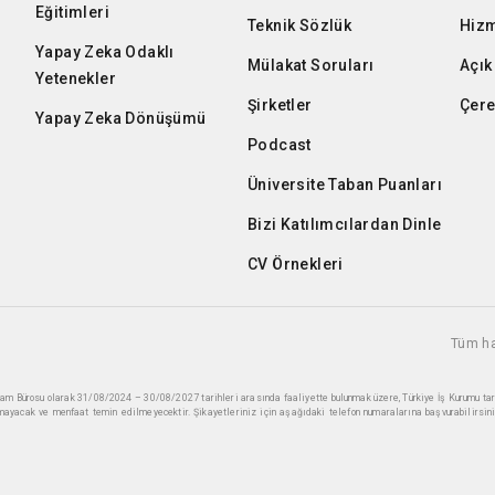
Eğitimleri
Teknik Sözlük
Hizm
Yapay Zeka Odaklı
Mülakat Soruları
Açık
Yetenekler
Şirketler
Çere
Yapay Zeka Dönüşümü
Podcast
Üniversite Taban Puanları
Bizi Katılımcılardan Dinle
CV Örnekleri
Tüm ha
ihdam Bürosu olarak 31/08/2024 – 30/08/2027 tarihleri arasında faaliyette bulunmak üzere, Türkiye İş Kurumu ta
mayacak ve menfaat temin edilmeyecektir. Şikayetleriniz için aşağıdaki telefon numaralarına başvurabilirsini