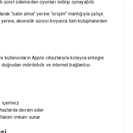
ek ücret ödemeden oyunları indirip oynayabilir.
rak “satın alma” yerine “erişim” mantığıyla çalışır.
ak yerine, abonelik süresi boyunca tüm kütüphaneden
e kullanıcıların Apple cihazlarıyla kolayca entegre
 doğrudan indirilebilir ve internet bağlantısı
m içermez
cihazlarda devam eder
llanım imkanı sunar
si