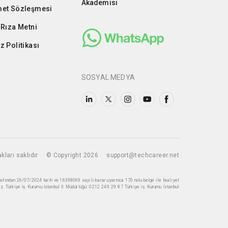
Akademisi
et Sözleşmesi
 Rıza Metni
z Politikası
SOSYAL MEDYA
kları saklıdır
© Copyright 2026
support@techcareer.net
rafından 26/07/2024 tarih ve 16398069 sayılı karar uyarınca 170 nolu belge ile faaliyet
z. Türkiye İş Kurumu İstanbul İl Müdürlüğü: 0212 249 29 87 Türkiye iş Kurumu İstanbul