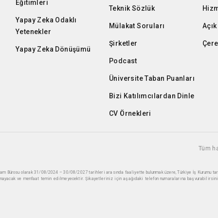
Eğitimleri
Teknik Sözlük
Hizm
Yapay Zeka Odaklı
Mülakat Soruları
Açık
Yetenekler
Şirketler
Çere
Yapay Zeka Dönüşümü
Podcast
Üniversite Taban Puanları
Bizi Katılımcılardan Dinle
CV Örnekleri
Tüm ha
ihdam Bürosu olarak 31/08/2024 – 30/08/2027 tarihleri arasında faaliyette bulunmak üzere, Türkiye İş Kurumu ta
mayacak ve menfaat temin edilmeyecektir. Şikayetleriniz için aşağıdaki telefon numaralarına başvurabilirsini