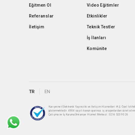
Eğitmen Ol
Video Eğitimler
Referanslar
Etkinlikler
İletişim
Teknik Testler
İş İlanları
Komünite
TR
EN
Kariyer.net Elektronik Yayıncılık ve İletişim Hizmetleri A.Ş. Özel İst
göstermektedir. 4904 sayılı kanun uyarınca iş arayanlardan ücret alın
Çalışma ve İş Kurumu Ümraniye Hizmet Merkezi : 0216 523 90 26