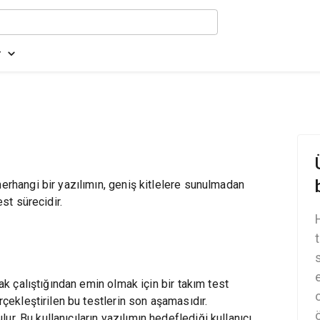
r
herhangi bir yazılımın, geniş kitlelere sunulmadan
est sürecidir.
rak çalıştığından emin olmak için bir takım test
rçekleştirilen bu testlerin son aşamasıdır.
ulur. Bu kullanıcıların yazılımın hedeflediği kullanıcı