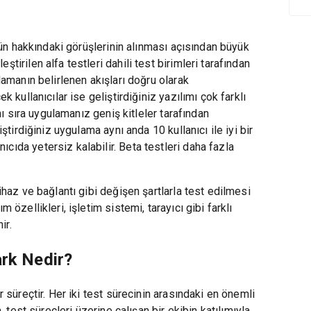
ürün hakkındaki görüşlerinin alınması açısından büyük
tirilen alfa testleri dahili test birimleri tarafından
ulamanın belirlenen akışları doğru olarak
k kullanıcılar ise geliştirdiğiniz yazılımı çok farklı
anı sıra uygulamanız geniş kitleler tarafından
iştirdiğiniz uygulama aynı anda 10 kullanıcı ile iyi bir
cıda yetersiz kalabilir. Beta testleri daha fazla
cihaz ve bağlantı gibi değişen şartlarla test edilmesi
 özellikleri, işletim sistemi, tarayıcı gibi farklı
ir.
ark Nedir?
r süreçtir. Her iki test sürecinin arasındaki en önemli
a, test süreçleri üzerine çalışan bir ekibin katılımıyla