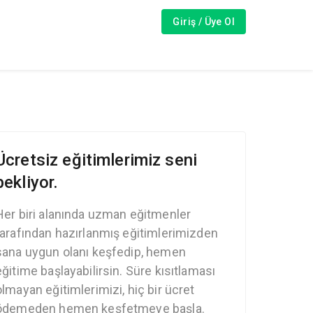
Giriş / Üye Ol
Ücretsiz eğitimlerimiz seni
bekliyor.
Her biri alanında uzman eğitmenler
tarafından hazırlanmış eğitimlerimizden
sana uygun olanı keşfedip, hemen
eğitime başlayabilirsin. Süre kısıtlaması
olmayan eğitimlerimizi, hiç bir ücret
ödemeden hemen keşfetmeye başla.