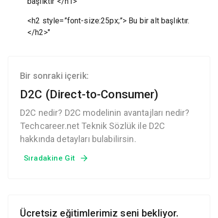
başlıktır </h1>
<h2 style=”font-size:25px;”> Bu bir alt başlıktır.
</h2>"
Bir sonraki içerik:
D2C (Direct-to-Consumer)
D2C nedir? D2C modelinin avantajları nedir?
Techcareer.net Teknik Sözlük ile D2C
hakkında detayları bulabilirsin.
Sıradakine Git
Ücretsiz eğitimlerimiz seni bekliyor.