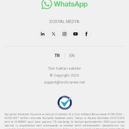
SOSYAL MEDYA
TR
EN
Tüm hakları saklıdır
© Copyright 2026
support@techcareer.net
Kariyer.net Elektronik Yayıncılık ve İletişim Hizmetleri A.Ş. Özel İstihdam Bürosu olarak 31/08/2024 –
30/08/2027 tarihleri arasında faaliyette bulunmak üzere, Türkiye İş Kurumu tarafından 26/07/2024
tarih ve 16398069 sayılı karar uyarınca 170 nolu belge ile faaliyet göstermektedir. 4904 sayılı kanun
uyarınca iş arayanlardan ücret alınmayacak ve menfaat temin edilmeyecektir. Şikayetleriniz için