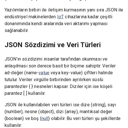
Yazılımların birbiri ile iletişim kurmasının yanı sıra JSON ile
endüstriyel makinelerden
IoT
cihazlarına kadar çeşitli
donanımında kendi aralarında veri aktarımı yapması
sağlanabilir.
JSON Sözdizimi ve Veri Türleri
JSON’ın sözdizimi insanlar tarafından okunması ve
anlaşılması son derece basit bir biçime sahiptir. Veriler
ad-değer (name-
value
veya key-value) çiftleri halinde
tutulur. Veriler virgülle birbirinden ayrılırken süslü
parantezler { } nesneleri kapsar. Diziler için ise köşeli
parantez [ ] kullanılır.
JSON ile kullanılabilen veri türleri ise dize (string), sayı
(number), nesne (object), dizi (array), mantıksal değer
(boolean) ve boş (
null
) olabilir. Bu veri türleri şu şekillerde
kullanılır: