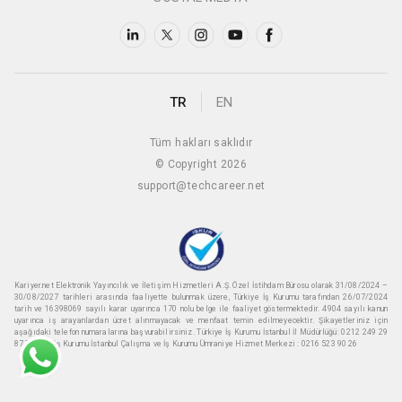
TR
EN
Tüm hakları saklıdır
© Copyright 2026
support@techcareer.net
Kariyer.net Elektronik Yayıncılık ve İletişim Hizmetleri A.Ş. Özel İstihdam Bürosu olarak 31/08/2024 –
30/08/2027 tarihleri arasında faaliyette bulunmak üzere, Türkiye İş Kurumu tarafından 26/07/2024
tarih ve 16398069 sayılı karar uyarınca 170 nolu belge ile faaliyet göstermektedir. 4904 sayılı kanun
uyarınca iş arayanlardan ücret alınmayacak ve menfaat temin edilmeyecektir. Şikayetleriniz için
aşağıdaki telefon numaralarına başvurabilirsiniz. Türkiye İş Kurumu İstanbul İl Müdürlüğü: 0212 249 29
87 Türkiye iş Kurumu İstanbul Çalışma ve İş Kurumu Ümraniye Hizmet Merkezi : 0216 523 90 26