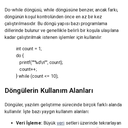
Do-while döngüsü, while döngüsüne benzer, ancak farkı,
döngünün koşul kontrolünden önce en az bir kez
çalıştırılmasıdır. Bu döngü yapısı bazı programlama
dillerinde bulunur ve genellikle belirli bir koşula ulaşılana
kadar çalıştırılmak istenen işlemler için kullanılır:
int count = 1;
do {
printf(""%d\n"", count);
count++;
} while (count <= 10);
Döngülerin Kullanım Alanları
Döngüler, yazılım geliştirme sürecinde birçok farklı alanda
kullanılır. İşte bazı yaygın kullanım alanları:
Veri İşleme:
Büyük
veri
setleri üzerinde tekrarlayan