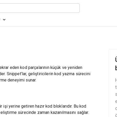
r
tekrar eden kod parçalarının küçük ve yeniden
der. Snippet’lar, geliştiricilerin kod yazma sürecini
ştirme deneyimi sunar.
ir işi yerine getiren hazır kod bloklarıdır. Bu kod
 geliştirme sürecinde zaman kazanılmasını sağlar.