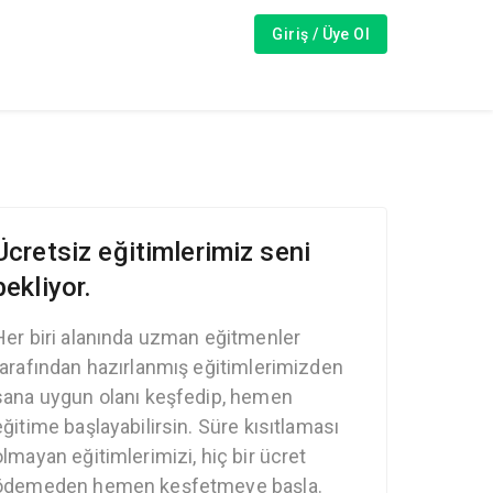
Giriş / Üye Ol
Ücretsiz eğitimlerimiz seni
bekliyor.
Her biri alanında uzman eğitmenler
tarafından hazırlanmış eğitimlerimizden
sana uygun olanı keşfedip, hemen
eğitime başlayabilirsin. Süre kısıtlaması
olmayan eğitimlerimizi, hiç bir ücret
ödemeden hemen keşfetmeye başla.