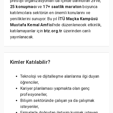
prestijli organizasyonları da içinde barındıran zirve,
25 konuşmacı
ve
17+ saatlik maraton
boyunca
katılımcılara sektörün en önemli konularını ve
yeniliklerini sunuyor. Bu yıl
İTÜ Maçka Kampüsü
Mustafa Kemal Amfisi
'nde düzenlenecek etkinlik,
katılamayanlar için
btz.org.tr
üzerinden canlı
yayınlanacak.
Kimler Katılabilir?
Teknoloji ve dijitalleşme alanlarına ilgi duyan
öğrenciler,
Kariyer planlaması yapmakta olan genç
profesyoneller,
Bilişim sektöründe çalışan ya da çalışmak
isteyenler,
Firmalarla doğrudan iletişim kurmak isteyen