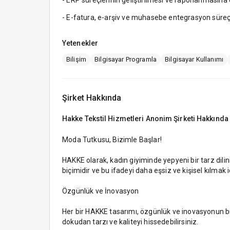
- ERP süreçlerinin geliştirilmesi ve raporlanmasın
- E-fatura, e-arşiv ve muhasebe entegrasyon süreç
Yetenekler
Bilişim
Bilgisayar Programla
Bilgisayar Kullanımı
Şirket Hakkında
Hakke Tekstil Hizmetleri Anonim Şirketi
Hakkında
Moda Tutkusu, Bizimle Başlar!
HAKKE olarak, kadın giyiminde yepyeni bir tarz dil
biçimidir ve bu ifadeyi daha eşsiz ve kişisel kılmak 
Özgünlük ve İnovasyon
Her bir HAKKE tasarımı, özgünlük ve inovasyonun bir 
dokudan tarzı ve kaliteyi hissedebilirsiniz.