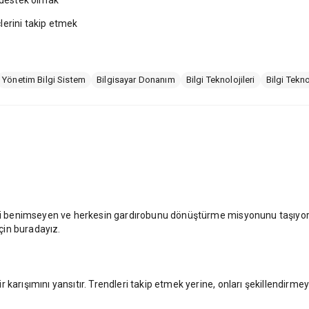
a destek olmak
lerini takip etmek
Yönetim Bilgi Sistem
Bilgisayar Donanım
Bilgi Teknolojileri
Bilgi Tekno
ini benimseyen ve herkesin gardırobunu dönüştürme misyonunu taşıyoruz
için buradayız.
karışımını yansıtır. Trendleri takip etmek yerine, onları şekillendirmey