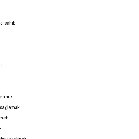
lgi sahibi
i
önetmek
k sağlamak
zmek
k