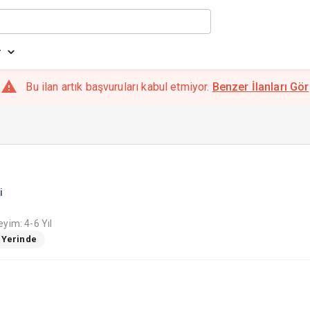
r
Bu ilan artık başvuruları kabul etmiyor.
Benzer İlanları Gör
i
yim: 4-6 Yıl
ş Yerinde