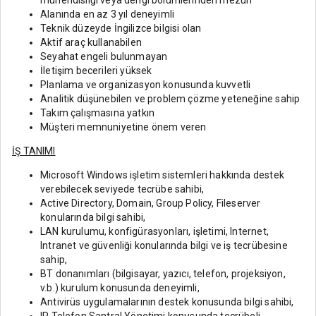
mühendisliği veya dengi bölümlerinden mezun
Alanında en az 3 yıl deneyimli
Teknik düzeyde İngilizce bilgisi olan
Aktif araç kullanabilen
Seyahat engeli bulunmayan
İletişim becerileri yüksek
Planlama ve organizasyon konusunda kuvvetli
Analitik düşünebilen ve problem çözme yeteneğine sahip
Takım çalışmasına yatkın
Müşteri memnuniyetine önem veren
İŞ TANIMI
Microsoft Windows işletim sistemleri hakkında destek
verebilecek seviyede tecrübe sahibi,
Active Directory, Domain, Group Policy, Fileserver
konularında bilgi sahibi,
LAN kurulumu, konfigürasyonları, işletimi, Internet,
Intranet ve güvenliği konularında bilgi ve iş tecrübesine
sahip,
BT donanımları (bilgisayar, yazıcı, telefon, projeksiyon,
v.b.) kurulum konusunda deneyimli,
Antivirüs uygulamalarının destek konusunda bilgi sahibi,