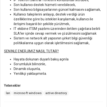
IP Telefon Santral Yönetimi konusunda tecrübeli,
Son kullanıcı destek hizmeti verebilecek,
Son kullanıcı bilgisayarlarının güncel kalmasını sağlamak,
Kullanıcı taleplerini anlayıp, destek verdiği ürün
özelliklerine göre bu istekleri karşılamak, kullanıcı ile
iletişimi başarılı bir şekilde yürütmek,
IT ekibine ITSM yazılımı üzerinden iletilen çağrılara belirli
SLA'ler içinde cevap vermek ve çözülmesini sağlamak
Sistem ve network alt yapısının şirket bilgi güvenliği
politikalarına uygun olarak işletilmesini sağlamak
,
SENİNLE ENERJİMİZ NASIL TUTAR?
Hayata dokunan duyarlı bakış açınla
Sorumluluk bilincinle,
Dinamik oluşunla,
Yenilikçi yaklaşımınla.
Yetenekler
lan
microsoft windows
active directory