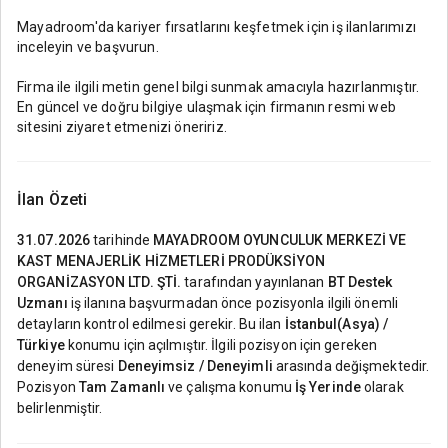
Mayadroom'da kariyer fırsatlarını keşfetmek için iş ilanlarımızı
inceleyin ve başvurun.
Firma ile ilgili metin genel bilgi sunmak amacıyla hazırlanmıştır.
En güncel ve doğru bilgiye ulaşmak için firmanın resmi web
sitesini ziyaret etmenizi öneririz.
İlan Özeti
31.07.2026
tarihinde
MAYADROOM OYUNCULUK MERKEZİ VE
KAST MENAJERLİK HİZMETLERİ PRODÜKSİYON
ORGANİZASYON LTD. ŞTİ.
tarafından yayınlanan
BT Destek
Uzmanı
iş ilanına başvurmadan önce pozisyonla ilgili önemli
detayların kontrol edilmesi gerekir. Bu ilan
İstanbul(Asya) /
Türkiye
konumu için açılmıştır. İlgili pozisyon için gereken
deneyim süresi
Deneyimsiz / Deneyimli
arasında değişmektedir.
Pozisyon
Tam Zamanlı
ve çalışma konumu
İş Yerinde
olarak
belirlenmiştir.