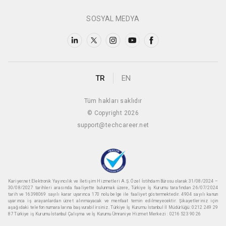
SOSYAL MEDYA
TR
EN
Tüm hakları saklıdır
© Copyright 2026
support@techcareer.net
Kariyer.net Elektronik Yayıncılık ve İletişim Hizmetleri A.Ş. Özel İstihdam Bürosu olarak 31/08/2024 –
30/08/2027 tarihleri arasında faaliyette bulunmak üzere, Türkiye İş Kurumu tarafından 26/07/2024
tarih ve 16398069 sayılı karar uyarınca 170 nolu belge ile faaliyet göstermektedir. 4904 sayılı kanun
uyarınca iş arayanlardan ücret alınmayacak ve menfaat temin edilmeyecektir. Şikayetleriniz için
aşağıdaki telefon numaralarına başvurabilirsiniz. Türkiye İş Kurumu İstanbul İl Müdürlüğü: 0212 249 29
87 Türkiye iş Kurumu İstanbul Çalışma ve İş Kurumu Ümraniye Hizmet Merkezi : 0216 523 90 26