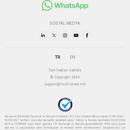
SOSYAL MEDYA
TR
EN
Tüm hakları saklıdır
© Copyright 2026
support@techcareer.net
Kariyer.net Elektronik Yayıncılık ve İletişim Hizmetleri A.Ş. Özel İstihdam Bürosu olarak 31/08/2024 –
30/08/2027 tarihleri arasında faaliyette bulunmak üzere, Türkiye İş Kurumu tarafından 26/07/2024
tarih ve 16398069 sayılı karar uyarınca 170 nolu belge ile faaliyet göstermektedir. 4904 sayılı kanun
uyarınca iş arayanlardan ücret alınmayacak ve menfaat temin edilmeyecektir. Şikayetleriniz için