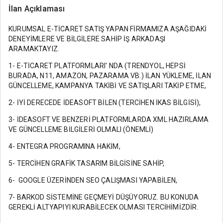
İlan Açıklaması
KURUMSAL E-TİCARET SATIŞ YAPAN FİRMAMIZA AŞAĞIDAKİ
DENEYİMLERE VE BİLGİLERE SAHİP İŞ ARKADAŞI
ARAMAKTAYIZ.
1- E-TİCARET PLATFORMLARI' NDA (TRENDYOL, HEPSİ
BURADA, N11, AMAZON, PAZARAMA VB.) İLAN YÜKLEME, İLAN
GÜNCELLEME, KAMPANYA TAKİBİ VE SATIŞLARI TAKİP ETME,
2- İYİ DERECEDE İDEASOFT BİLEN (TERCİHEN İKAS BİLGİSİ),
3- İDEASOFT VE BENZERİ PLATFORMLARDA XML HAZIRLAMA
VE GÜNCELLEME BİLGİLERİ OLMALI (ÖNEMLİ)
4- ENTEGRA PROGRAMINA HAKİM,
5- TERCİHEN GRAFİK TASARIM BİLGİSİNE SAHİP,
6- GOOGLE ÜZERİNDEN SEO ÇALIŞMASI YAPABİLEN,
7- BARKOD SİSTEMİNE GEÇMEYİ DÜŞÜYORUZ. BU KONUDA
GEREKLİ ALTYAPIYI KURABİLECEK OLMASI TERCİHİMİZDİR.