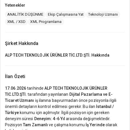
Yetenekler
ANALİTİK DÜŞÜNME
Ekip Çalışmasına Yat
Teknoloji Uzmanı
XML / XSD
XML Programlama
Şirket Hakkında
ALP TECH TEKNOLOJİK ÜRÜNLER TİC.LTD.ŞTİ.
Hakkında
İlan Özeti
17.06.2026
tarihinde
ALP TECH TEKNOLOJİK ÜRÜNLER
TİC.LTD.ŞTİ.
tarafından yayınlanan
Dijital Pazarlama ve E-
Ticaret Uzmanı
iş ilanına başvurmadan önce pozisyonla ilgili
önemli detayların kontrol edilmesi gerekir. Bu ilan
İstanbul /
Türkiye
konumu için açılmıştır. İlgili pozisyon için gereken
deneyim süresi
Deneyim: 4-6 Yıl
arasında değişmektedir.
Pozisyon
Tam Zamanlı
ve çalışma konumu
İş Yerinde
olarak