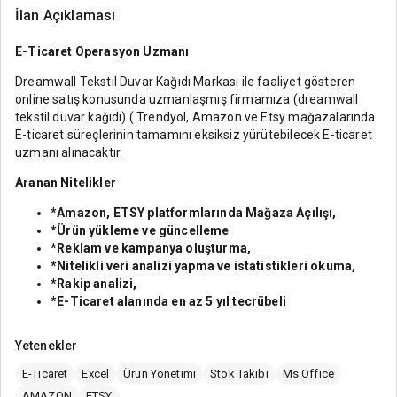
İlan Açıklaması
E-Ticaret Operasyon Uzmanı
Dreamwall Tekstil Duvar Kağıdı Markası ile faaliyet gösteren
online satış konusunda uzmanlaşmış firmamıza (dreamwall
tekstil duvar kağıdı) ( Trendyol, Amazon ve Etsy mağazalarında
E-ticaret süreçlerinin tamamını eksiksiz yürütebilecek E-ticaret
uzmanı alınacaktır.
Aranan Nitelikler
*Amazon, ETSY platformlarında Mağaza Açılışı,
*Ürün yükleme ve güncelleme
*Reklam ve kampanya oluşturma,
*Nitelikli veri analizi yapma ve istatistikleri okuma,
*Rakip analizi,
*E-Ticaret alanında en az 5 yıl tecrübeli
Yetenekler
E-Ticaret
Excel
Ürün Yönetimi
Stok Takibi
Ms Office
AMAZON
ETSY