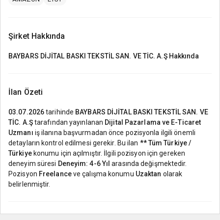
Şirket Hakkında
BAYBARS DİJİTAL BASKI TEKSTİL SAN. VE TİC. A.Ş
Hakkında
İlan Özeti
03.07.2026
tarihinde
BAYBARS DİJİTAL BASKI TEKSTİL SAN. VE
TİC. A.Ş
tarafından yayınlanan
Dijital Pazarlama ve E-Ticaret
Uzmanı
iş ilanına başvurmadan önce pozisyonla ilgili önemli
detayların kontrol edilmesi gerekir. Bu ilan
** Tüm Türkiye /
Türkiye
konumu için açılmıştır. İlgili pozisyon için gereken
deneyim süresi
Deneyim: 4-6 Yıl
arasında değişmektedir.
Pozisyon
Freelance
ve çalışma konumu
Uzaktan
olarak
belirlenmiştir.