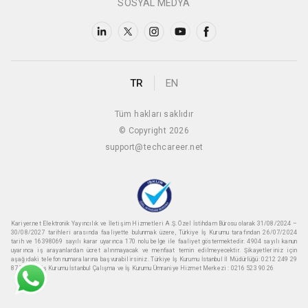
SOSYAL MEDYA
TR
EN
Tüm hakları saklıdır
© Copyright 2026
support@techcareer.net
Kariyer.net Elektronik Yayıncılık ve İletişim Hizmetleri A.Ş. Özel İstihdam Bürosu olarak 31/08/2024 –
30/08/2027 tarihleri arasında faaliyette bulunmak üzere, Türkiye İş Kurumu tarafından 26/07/2024
tarih ve 16398069 sayılı karar uyarınca 170 nolu belge ile faaliyet göstermektedir. 4904 sayılı kanun
uyarınca iş arayanlardan ücret alınmayacak ve menfaat temin edilmeyecektir. Şikayetleriniz için
aşağıdaki telefon numaralarına başvurabilirsiniz. Türkiye İş Kurumu İstanbul İl Müdürlüğü: 0212 249 29
87 Türkiye iş Kurumu İstanbul Çalışma ve İş Kurumu Ümraniye Hizmet Merkezi : 0216 523 90 26