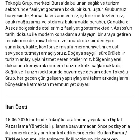
Tokoğlu Grup, merkezi Bursa’da bulunan sağlık ve turizm
sektöründe faaliyet gösteren köklü bir kuruluştur. Grubumuz
bünyesinde, Bursa da eczanelerimiz, işitme merkezlerimiz,
optik mağazamız ve otelimiz bulunmakla beraber, Çanakkale
Assos bölgesinde otellerimiz faaliyet göstermektedir. Assos’un
tarihi dokusu ile modern konaklama anlayışını bir araya getiren
tesislerimizde, misafirlerimize unutulmaz bir deneyim
sunarken; kalite, konfor ve misafir memnuniyetini en üst
seviyede tutmayı amaçlıyoruz. Doğaya saygılı, sürdürülebilir
turizm anlayışıyla hizmet veren otellerimiz, bölgenin yerel
dokusunu koruyarak modern turizme katkı sağlamaktadır.
Sağlık ve Turizm sektöründe büyümeye devam eden Tokoğlu
Grup, her geçen gün gelişen yapısıyla yeni takım arkadaşlarını
bünyesine katmaktan memnuniyet duyar.
İlan Özeti
15.06.2026
tarihinde
Tokoğlu
tarafından yayınlanan
Dijital
Pazarlama Yöneticisi
iş ilanına başvurmadan önce pozisyonla
ilgili önemli detayların kontrol edilmesi gerekir. Bu ilan
Bursa /
Türkiye
konumu için açılmıştır. İlgili pozisyon için gereken