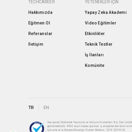
TECHCAREER
YETENEKLER İÇİN
Hakkımızda
Yapay Zeka Akademi
Eğitmen Ol
Video Eğitimler
Referanslar
Etkinlikler
İletişim
Teknik Testler
İş İlanları
Komünite
TR
EN
Kariyer.net Elektronik Yayıncılık ve İletişim Hizmetleri A.Ş. Özel İst
göstermektedir. 4904 sayılı kanun uyarınca iş arayanlardan ücret alın
Çalışma ve İş Kurumu Ümraniye Hizmet Merkezi : 0216 523 90 26