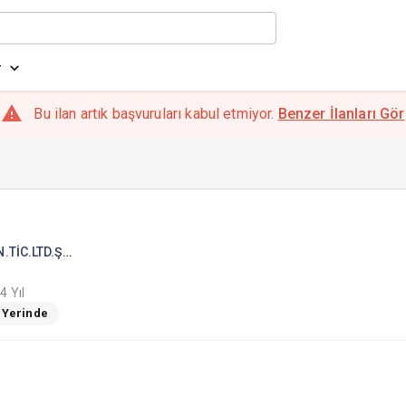
r
Bu ilan artık başvuruları kabul etmiyor.
Benzer İlanları Gör
FDN SOFT BİLİŞİM TEKNOLOJİLERİ .SAN.TİC.LTD.ŞTİ.
4 Yıl
ş Yerinde