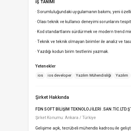
İŞ TANIMI
· Sorumluluğundaki uygulamanın bakımı, yeni özellik
· Olası teknik ve kullanıcı deneyimi sorunlarını tespi
· Kod standartlarını sürdürmek ve modern trend mi
· Teknik ve teknik olmayan birimler ile analiz ve tas
· Yazdığı kodun birim testlerini yazmak.
Yetenekler
ios
ios developer
Yazılım Mühendisliği
Yazılım
Şirket Hakkında
FDN SOFT BİLİŞİM TEKNOLOJİLERİ .SAN.TİC.LTD.ŞT
Şirket Konumu: Ankara / Türkiye
Gelişime açık, tecrübeli mühendis kadrosu ile gelişti