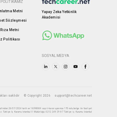
 POLİTİKAMIZ
nlatma Metni
Yapay Zeka Yetkinlik
Akademisi
et Sözleşmesi
 Rıza Metni
z Politikası
SOSYAL MEDYA
kları saklıdır
© Copyright 2026
support@techcareer.net
rafından 26/07/2024 tarih ve 16398069 sayılı karar uyarınca 170 nolu belge ile faaliyet
z. Türkiye İş Kurumu İstanbul İl Müdürlüğü: 0212 249 29 87 Türkiye iş Kurumu İstanbul