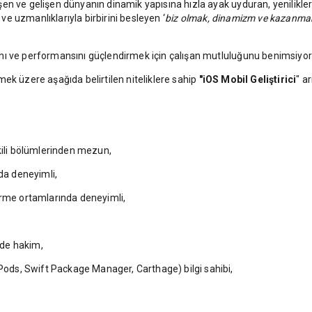
en ve gelişen dünyanın dinamik yapısına hızla ayak uyduran, yenilikle
 ve uzmanlıklarıyla birbirini besleyen ‘
biz olmak, dinamizm ve kazanma
nı ve performansını güçlendirmek için çalışan mutluluğunu benimsiyor
ek üzere aşağıda belirtilen niteliklere sahip
"iOS Mobil Geliştirici
"
ar
kili bölümlerinden mezun,
a deneyimli,
irme ortamlarında deneyimli,
ede hakim,
 Swift Package Manager, Carthage) bilgi sahibi,