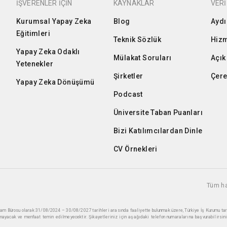
İŞVERENLER İÇİN
KAYNAKLAR
VERİ
Kurumsal Yapay Zeka
Blog
Aydı
Eğitimleri
Teknik Sözlük
Hizm
Yapay Zeka Odaklı
Mülakat Soruları
Açık
Yetenekler
Şirketler
Çere
Yapay Zeka Dönüşümü
Podcast
Üniversite Taban Puanları
Bizi Katılımcılardan Dinle
CV Örnekleri
Tüm ha
ihdam Bürosu olarak 31/08/2024 – 30/08/2027 tarihleri arasında faaliyette bulunmak üzere, Türkiye İş Kurumu ta
mayacak ve menfaat temin edilmeyecektir. Şikayetleriniz için aşağıdaki telefon numaralarına başvurabilirsini