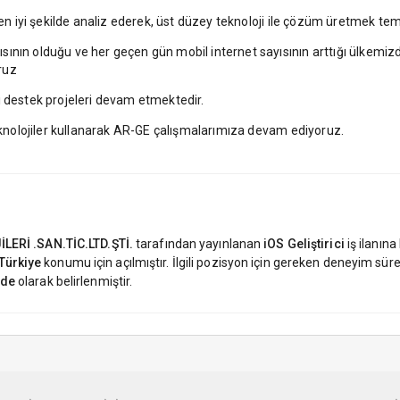
 en iyi şekilde analiz ederek, üst düzey teknoloji ile çözüm üretmek tem
ının olduğu ve her geçen gün mobil internet sayısının arttığı ülkemiz
ruz
ı destek projeleri devam etmektedir.
teknolojiler kullanarak AR-GE çalışmalarımıza devam ediyoruz.
LERİ .SAN.TİC.LTD.ŞTİ.
tarafından yayınlanan
iOS Geliştirici
iş ilanın
Türkiye
konumu için açılmıştır. İlgili pozisyon için gereken deneyim sür
nde
olarak belirlenmiştir.