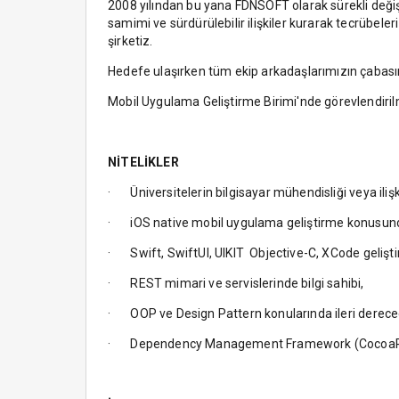
2008 yılından bu yana FDNSOFT olarak sürekli değiş
samimi ve sürdürülebilir ilişkiler kurarak tecrübeleri
şirketiz.
Hedefe ulaşırken tüm ekip arkadaşlarımızın çabası
Mobil Uygulama Geliştirme Birimi'nde görevlendirilm
NİTELİKLER
· Üniversitelerin bilgisayar mühendisliği veya iliş
· iOS native mobil uygulama geliştirme konusund
· Swift, SwiftUI, UIKIT Objective-C, XCode gelişt
· REST mimari ve servislerinde bilgi sahibi,
· OOP ve Design Pattern konularında ileri derec
· Dependency Management Framework (CocoaPods,