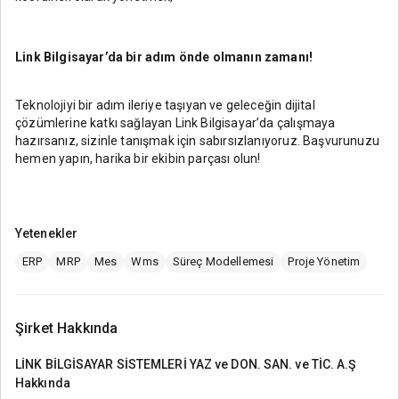
Link Bilgisayar’da bir adım önde olmanın zamanı!
Teknolojiyi bir adım ileriye taşıyan ve geleceğin dijital
çözümlerine katkı sağlayan Link Bilgisayar’da çalışmaya
hazırsanız, sizinle tanışmak için sabırsızlanıyoruz. Başvurunuzu
hemen yapın, harika bir ekibin parçası olun!
Yetenekler
ERP
MRP
Mes
Wms
Süreç Modellemesi
Proje Yönetim
Şirket Hakkında
LİNK BİLGİSAYAR SİSTEMLERİ YAZ ve DON. SAN. ve TİC. A.Ş
Hakkında