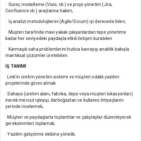
· Süreç modelleme (Visio, vb.) ve proje yönetim (Jira,
Confluence vb.) araçlarına hakim,
· İş analizi metodolojilerini (Agile/Scrum) iyi derecede bilen,
· Müşteri tarafında mavi yakalı çalışanlardan tepe yönetime
kadar her seviyedeki paydaşla etkili iletişim kurabilen
· Karmaşık saha problemlerini hızlıca kavrayıp analitik bakışla
mantıksal çözümler üretebilen.
İŞ TANIMI
· Link’in üretim yönetim sistemi ve müşteri odaklı yazılım
projelerinde görev almak
· Sahaya (üretim alanı, fabrika, depo veya müşteri lokasyonları)
inerek mevcut işleyişi, darboğazları ve kullanıcı ihtiyaçlarını
yerinde incelemek,
· Müşteri ve paydaşlarla toplantılar ve çalıştaylar düzenleyerek
gereksinimleri toplamak,
. Yazılım geliştirme ekibine yönelik;