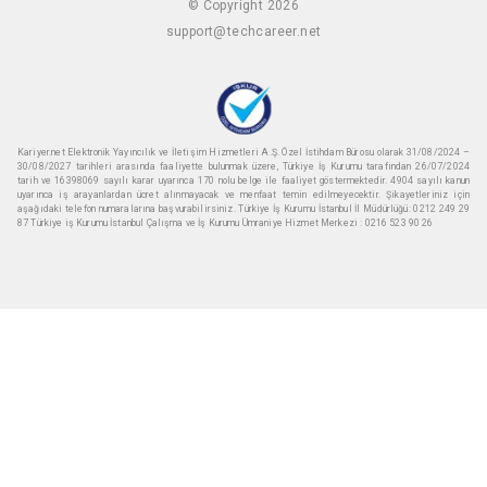
© Copyright 2026
support@techcareer.net
Kariyer.net Elektronik Yayıncılık ve İletişim Hizmetleri A.Ş. Özel İstihdam Bürosu olarak 31/08/2024 –
30/08/2027 tarihleri arasında faaliyette bulunmak üzere, Türkiye İş Kurumu tarafından 26/07/2024
tarih ve 16398069 sayılı karar uyarınca 170 nolu belge ile faaliyet göstermektedir. 4904 sayılı kanun
uyarınca iş arayanlardan ücret alınmayacak ve menfaat temin edilmeyecektir. Şikayetleriniz için
aşağıdaki telefon numaralarına başvurabilirsiniz. Türkiye İş Kurumu İstanbul İl Müdürlüğü: 0212 249 29
87 Türkiye iş Kurumu İstanbul Çalışma ve İş Kurumu Ümraniye Hizmet Merkezi : 0216 523 90 26