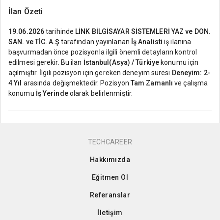
İlan Özeti
19.06.2026
tarihinde
LİNK BİLGİSAYAR SİSTEMLERİ YAZ ve DON.
SAN. ve TİC. A.Ş
tarafından yayınlanan
İş Analisti
iş ilanına
başvurmadan önce pozisyonla ilgili önemli detayların kontrol
edilmesi gerekir. Bu ilan
İstanbul(Asya) / Türkiye
konumu için
açılmıştır. İlgili pozisyon için gereken deneyim süresi
Deneyim: 2-
4 Yıl
arasında değişmektedir. Pozisyon
Tam Zamanlı
ve çalışma
konumu
İş Yerinde
olarak belirlenmiştir.
TECHCAREER
Hakkımızda
Eğitmen Ol
Referanslar
İletişim