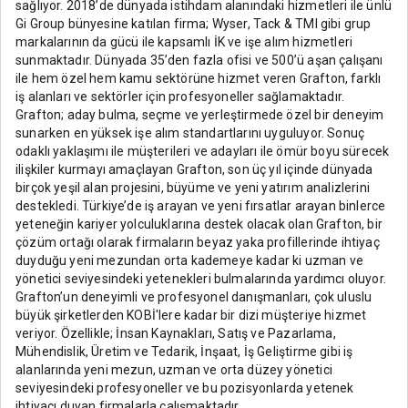
sağlıyor. 2018’de dünyada istihdam alanındaki hizmetleri ile ünlü
Gi Group bünyesine katılan firma; Wyser, Tack & TMI gibi grup
markalarının da gücü ile kapsamlı İK ve işe alım hizmetleri
sunmaktadır. Dünyada 35’den fazla ofisi ve 500’ü aşan çalışanı
ile hem özel hem kamu sektörüne hizmet veren Grafton, farklı
iş alanları ve sektörler için profesyoneller sağlamaktadır.
Grafton; aday bulma, seçme ve yerleştirmede özel bir deneyim
sunarken en yüksek işe alım standartlarını uyguluyor. Sonuç
odaklı yaklaşımı ile müşterileri ve adayları ile ömür boyu sürecek
ilişkiler kurmayı amaçlayan Grafton, son üç yıl içinde dünyada
birçok yeşil alan projesini, büyüme ve yeni yatırım analizlerini
destekledi. Türkiye’de iş arayan ve yeni fırsatlar arayan binlerce
yeteneğin kariyer yolculuklarına destek olacak olan Grafton, bir
çözüm ortağı olarak firmaların beyaz yaka profillerinde ihtiyaç
duyduğu yeni mezundan orta kademeye kadar ki uzman ve
yönetici seviyesindeki yetenekleri bulmalarında yardımcı oluyor.
Grafton’un deneyimli ve profesyonel danışmanları, çok uluslu
büyük şirketlerden KOBİ'lere kadar bir dizi müşteriye hizmet
veriyor. Özellikle; İnsan Kaynakları, Satış ve Pazarlama,
Mühendislik, Üretim ve Tedarik, İnşaat, İş Geliştirme gibi iş
alanlarında yeni mezun, uzman ve orta düzey yönetici
seviyesindeki profesyoneller ve bu pozisyonlarda yetenek
ihtiyacı duyan firmalarla çalışmaktadır.