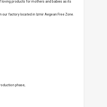
 loving products for mothers and babies as its
in our factory located in Izmir Aegean Free Zone.
production phase,