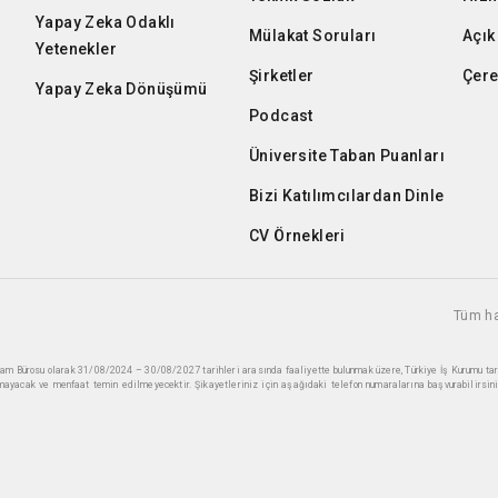
Yapay Zeka Odaklı
Mülakat Soruları
Açık
Yetenekler
Şirketler
Çere
Yapay Zeka Dönüşümü
Podcast
Üniversite Taban Puanları
Bizi Katılımcılardan Dinle
CV Örnekleri
Tüm ha
ihdam Bürosu olarak 31/08/2024 – 30/08/2027 tarihleri arasında faaliyette bulunmak üzere, Türkiye İş Kurumu ta
mayacak ve menfaat temin edilmeyecektir. Şikayetleriniz için aşağıdaki telefon numaralarına başvurabilirsini