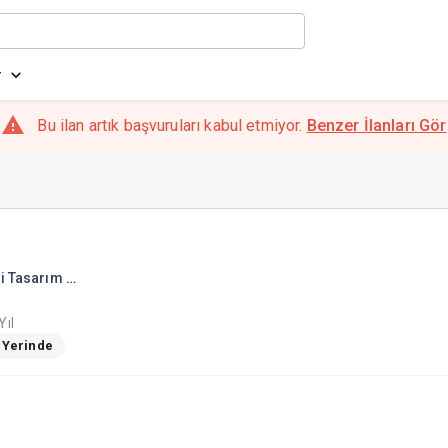
r
Bu ilan artık başvuruları kabul etmiyor.
Benzer İlanları Gör
r
Lansinoh Laboratories Sağlık Gereçleri Tasarım Sanayi Ticaret Ltd.Şti.
Yıl
ş Yerinde