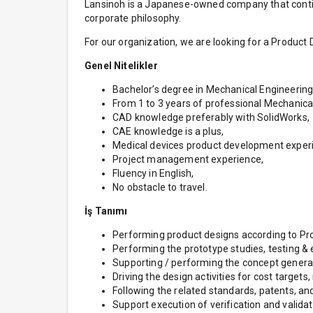
Lansinoh is a Japanese-owned company that continu
corporate philosophy.
For our organization, we are looking for a Product
Genel Nitelikler
Bachelor’s degree in Mechanical Engineering
From 1 to 3 years of professional Mechanica
CAD knowledge preferably with SolidWorks,
CAE knowledge is a plus,
Medical devices product development experie
Project management experience,
Fluency in English,
No obstacle to travel.
İş Tanımı
Performing product designs according to Pr
Performing the prototype studies, testing & 
Supporting / performing the concept genera
Driving the design activities for cost targets,
Following the related standards, patents, and
Support execution of verification and validati