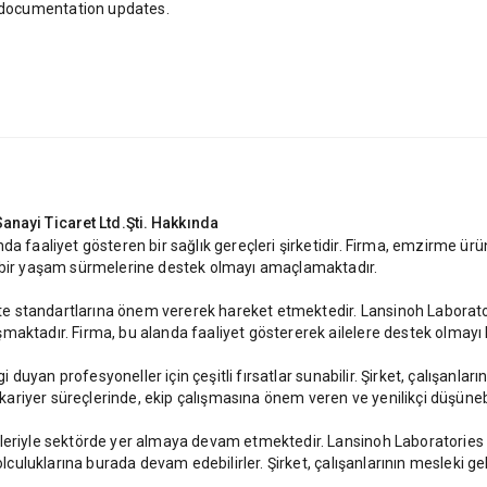
 documentation updates.
nayi Ticaret Ltd.Şti.
Hakkında
nda faaliyet gösteren bir sağlık gereçleri şirketidir. Firma, emzirme 
ı bir yaşam sürmelerine destek olmayı amaçlamaktadır.
alite standartlarına önem vererek hareket etmektedir. Lansinoh Laborat
maktadır. Firma, bu alanda faaliyet göstererek ailelere destek olmayı
gi duyan profesyoneller için çeşitli fırsatlar sunabilir. Şirket, çalışanlar
riyer süreçlerinde, ekip çalışmasına önem veren ve yenilikçi düşüneb
nleriyle sektörde yer almaya devam etmektedir. Lansinoh Laboratories
olculuklarına burada devam edebilirler. Şirket, çalışanlarının mesleki gel