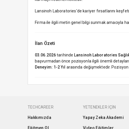
Lansinoh Laboratories'de kariyer fırsatlarını keşfetm
Firma ile ilgili metin genel bilgi sunmak amacıyla h
İlan Özeti
03.06.2026
tarihinde
Lansinoh Laboratories Sağlık
başvurmadan önce pozisyonla ilgili önemli detayların
Deneyim: 1-2 Yıl
arasında değişmektedir. Pozisyo
TECHCAREER
YETENEKLER İÇİN
Hakkımızda
Yapay Zeka Akademi
Eğitmen Ol
Video Eğitimler