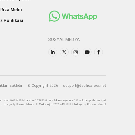
 Rıza Metni
z Politikası
SOSYAL MEDYA
kları saklıdır
© Copyright 2026
support@techcareer.net
rafından 26/07/2024 tarih ve 16398069 sayılı karar uyarınca 170 nolu belge ile faaliyet
z. Türkiye İş Kurumu İstanbul İl Müdürlüğü: 0212 249 29 87 Türkiye iş Kurumu İstanbul