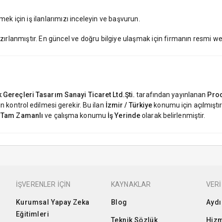
ek için iş ilanlarımızı inceleyin ve başvurun.
azırlanmıştır. En güncel ve doğru bilgiye ulaşmak için firmanın resmi web
 Gereçleri Tasarım Sanayi Ticaret Ltd.Şti.
tarafından yayınlanan
Prod
 kontrol edilmesi gerekir. Bu ilan
İzmir / Türkiye
konumu için açılmıştır
n
Tam Zamanlı
ve çalışma konumu
İş Yerinde
olarak belirlenmiştir.
İŞVERENLER İÇİN
KAYNAKLAR
VERİ
Kurumsal Yapay Zeka
Blog
Aydı
Eğitimleri
Teknik Sözlük
Hizm