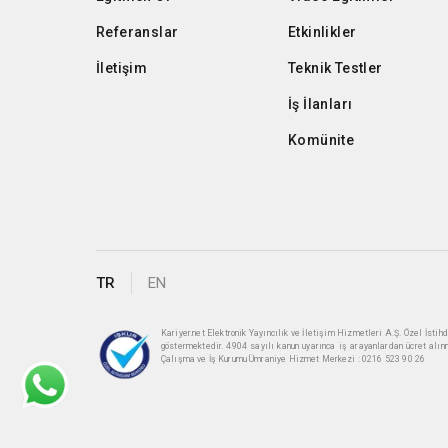
Referanslar
Etkinlikler
İletişim
Teknik Testler
İş İlanları
Komünite
TR
EN
Kariyer.net Elektronik Yayıncılık ve İletişim Hizmetleri A.Ş. Özel İst
göstermektedir. 4904 sayılı kanun uyarınca iş arayanlardan ücret alın
Çalışma ve İş Kurumu Ümraniye Hizmet Merkezi : 0216 523 90 26