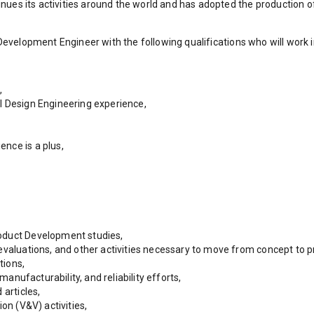
es its activities around the world and has adopted the production of
 Development Engineer with the following qualifications who will work 
,
l Design Engineering experience,
nce is a plus,
oduct Development studies,
evaluations, and other activities necessary to move from concept to 
tions,
 manufacturability, and reliability efforts,
 articles,
on (V&V) activities,