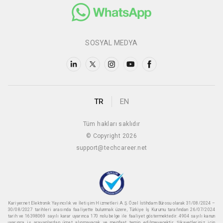
SOSYAL MEDYA
TR
EN
Tüm hakları saklıdır
© Copyright 2026
support@techcareer.net
Kariyer.net Elektronik Yayıncılık ve İletişim Hizmetleri A.Ş. Özel İstihdam Bürosu olarak 31/08/2024 –
30/08/2027 tarihleri arasında faaliyette bulunmak üzere, Türkiye İş Kurumu tarafından 26/07/2024
tarih ve 16398069 sayılı karar uyarınca 170 nolu belge ile faaliyet göstermektedir. 4904 sayılı kanun
uyarınca iş arayanlardan ücret alınmayacak ve menfaat temin edilmeyecektir. Şikayetleriniz için