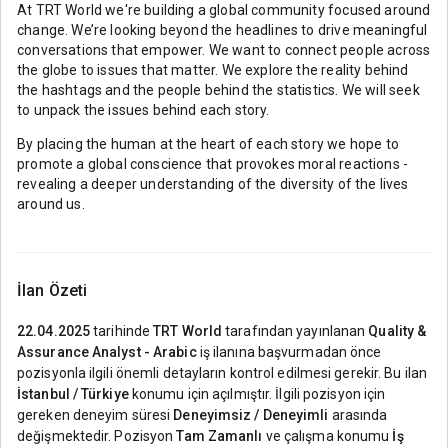
At TRT World we're building a global community focused around
change. We’re looking beyond the headlines to drive meaningful
conversations that empower. We want to connect people across
the globe to issues that matter. We explore the reality behind
the hashtags and the people behind the statistics. We will seek
to unpack the issues behind each story.
By placing the human at the heart of each story we hope to
promote a global conscience that provokes moral reactions -
revealing a deeper understanding of the diversity of the lives
around us.
İlan Özeti
22.04.2025
tarihinde
TRT World
tarafından yayınlanan
Quality &
Assurance Analyst - Arabic
iş ilanına başvurmadan önce
pozisyonla ilgili önemli detayların kontrol edilmesi gerekir. Bu ilan
İstanbul / Türkiye
konumu için açılmıştır. İlgili pozisyon için
gereken deneyim süresi
Deneyimsiz / Deneyimli
arasında
değişmektedir. Pozisyon
Tam Zamanlı
ve çalışma konumu
İş