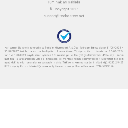
Tüm hakları saklıdır
© Copyright 2026
support@techcareer.net
Kariyer.net Elektronik Yayıncılık ve İletişim Hizmetleri A.Ş. Özel İstihdam Bürosu olarak 31/08/2024 –
30/08/2027 tarihleri arasında faaliyette bulunmak üzere, Türkiye İş Kurumu tarafından 26/07/2024
tarih ve 16398069 sayılı karar uyarınca 170 nolu belge ile faaliyet göstermektedir. 4904 sayılı kanun
uyarınca iş arayanlardan ücret alınmayacak ve menfaat temin edilmeyecektir. Şikayetleriniz için
aşağıdaki telefon numaralarına başvurabilirsiniz. Türkiye İş Kurumu İstanbul İl Müdürlüğü: 0212 249 29
87 Türkiye iş Kurumu İstanbul Çalışma ve İş Kurumu Ümraniye Hizmet Merkezi : 0216 523 90 26