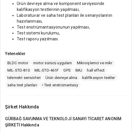
Ürün devreye alma ve komponent seviyesinde
kalifikasyon testlerinin yapılması,
Laboratuvar ve saha test planları ile senaryolarının
hazırlanması,
Test enstrümantasyonunun yapılması,
Test sistemi kurulumu,
Test raporu yazılması.
Yetenekler
BLDC motor
motor sürücü uygulam
Mikroişlemci ve mikr
MIL-STD-810
MIL-STD-461F
GPS
IMU
hall effect
telemetri sensörleri
Ürün devreye alma
kalifikasyon testler
saha test planları
• Test enstrümantasy
Şirket Hakkında
GÜRBAĞ SAVUNMA VE TEKNOLOJİ SANAYİ TİCARET ANONİM
ŞİRKETİ
Hakkında