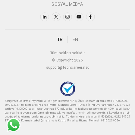
SOSYAL MEDYA
TR
EN
Tüm hakları saklıdır
© Copyright 2026
support@techcareer.net
Kariyer.net Elektronik Yayıncılık ve İletişim Hizmetleri A.Ş. Özel İstihdam Bürosu olarak 31/08/2024 –
30/08/2027 tarihleri arasında faaliyette bulunmak üzere, Türkiye İş Kurumu tarafından 26/07/2024
tarih ve 16398069 sayılı karar uyarınca 170 nolu belge ile faaliyet göstermektedir. 4904 sayılı kanun
uyarınca iş arayanlardan ücret alınmayacak ve menfaat temin edilmeyecektir. Şikayetleriniz için
aşağıdaki telefon numaralarına başvurabilirsiniz. Türkiye İş Kurumu İstanbul İl Müdürlüğü: 0212 249 29
87 Türkiye iş Kurumu İstanbul Çalışma ve İş Kurumu Ümraniye Hizmet Merkezi : 0216 523 90 26