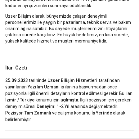
kadar en iyi çözümleri sunmaya odaklandık.
Uzser Bilişim olarak, bünyemizde çalışan deneyimli
personellerimiz ile yaygın bir pazarlama, teknik servis ve bakım
onarım ağına sahibiz. Bu sayede müşterilerimizin ihtiyaçlarını
çok kısa sürede karşılarız. En büyük hedefimiz; en kısa sürede,
yüksek kalitede hizmet ve müşteri memnuniyetidir.
İlan Özeti
25.09.2023
tarihinde
Uzser Bilişim Hizmetleri
tarafından
yayınlanan
Yazılım Uzmanı
iş ilanına başvurmadan önce
pozisyonla ilgili önemli detayların kontrol edilmesi gerekir. Bu ilan
İzmir / Türkiye
konumu için açılmıştır. İlgili pozisyon için gereken
deneyim süresi
Deneyim: 1-2 Yıl
arasında değişmektedir.
Pozisyon
Tam Zamanlı
ve çalışma konumu
İş Yerinde
olarak
belirlenmiştir.