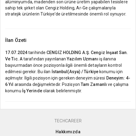
alüminyumda, madenden son ürüne üretim yapabilen tesislere
sahip tek şirket olan Cengiz Holding, Ar-Ge çalışmalarıyla
stratejik ürünlerin Türkiye’de üretilmesinde önemli rol oynuyor.
İlan Özeti
17.07.2024
tarihinde
CENGİZ HOLDİNG A.Ş. Cengiz İnşaat San.
Ve Tic. A
tarafından yayınlanan
Yazılım Uzmanı
iş ilanına
başvurmadan önce pozisyonla ilgili önemli detayların kontrol
edilmesi gerekir. Bu ilan
İstanbul(Asya) / Türkiye
konumu için
açılmıştır. İlgili pozisyon için gereken deneyim süresi
Deneyim: 4-
6 Yıl
arasında değişmektedir. Pozisyon
Tam Zamanlı
ve çalışma
konumu
İş Yerinde
olarak belirlenmiştir.
TECHCAREER
Hakkımızda