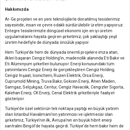
Hakkımızda
Ar-Ge projeleri ve en yeni teknolojilerle donatılmış tesislerimiz
sayesinde, insan ve çevre odaklı sürdürülebilir üretim yapıyoruz.
Entegre tesislerimizle döngüsel ekonomi için en iyi üretim
uygulamalarını hayata geçiren şirketimiz, çok yaklaştığı yeşil
üretim hedefiyle de dünyada öncülük yapıyor.
Hem Türkiye’de hem de dünyada önemli projelere imza atan;
ilkleri başaran Cengiz Holding’in, madencilik alanında Eti Bakır ve
Eti Alüminyum şirketleri bulunuyor. Enerji konusundaki tüm
yatırımlarını Cengiz Enerji ile gerçekleştiren Cengiz Holding;
Cengiz İnşaat, Iconichem, Ruzen Elektrik, Orsa Enerji,
Cuprumold Mining, Truva Bakır, Gokcen Enerji, Ahen Maden,
Samgaz, Selçukgaz, Centur, Cengiz Havacılık, Cengizler Sigorta,
Kalehan Enerji, CK Enerji, Cenal Elektrik şirketleriyle faaliyet
gösteriyor.
Türkiye’de özel sektörün tek noktaya yaptığı en büyük yatırım
olan İstanbul Havalimanı’nın yatırımcısı ve işletmecisi olan
şirketimiz, Türkiye’nin ilk, Avrupa’nın en büyük hibrit enerji
santralini Bingöl’de hayata geçirdi. Türkiye’de hem bakır hem de