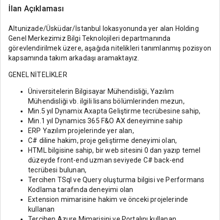
İlan Açıklaması
Altunizade/Üsküdar/İstanbul lokasyonunda yer alan Holding
Genel Merkezimiz Bilgi Teknolojileri departmanında
görevlendirilmek üzere, aşağıda nitelikleri tanımlanmış pozisyon
kapsamında takım arkadaşı aramaktayız.
GENEL NİTELİKLER
Üniversitelerin Bilgisayar Mühendisliği, Yazılım
Mühendisliği vb. ilgili lisans bölümlerinden mezun,
Min.5 yıl Dynamix Axapta Geliştirme tecrübesine sahip,
Min.1 yıl Dynamics 365 F&O AX deneyimine sahip
ERP Yazılım projelerinde yer alan,
C# diline hakim, proje geliştirme deneyimi olan,
HTML bilgisine sahip, bir web sitesini 0 dan yazıp temel
düzeyde front-end uzman seviyede C# back-end
tecrübesi bulunan,
Tercihen TSql ve Query oluşturma bilgisi ve Performans
Kodlama tarafında deneyimi olan
Extension mimarisine hakim ve önceki projelerinde
kullanan
Tercihen Azure Mimarisini ve Portalını kullanan