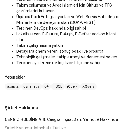
Takım çalışması ve Arge işlemleri için Github ve TFS
çözümlerini kullanan
Üçüncü Parti Entegrasyonları ve Web Servis Haberleşme
Mimarilerinde deneyimi olan (SOAP, REST)
Tercihen DevOps hakkında bilgi sahibi
Lokalizasyon, E-Fatura, E-Arşiv, E-Defter add-on bilgisi
olan
Takım çalışmasına yatkın
Detaylara önem veren, sonuç odaklı ve proaktif
Teknolojik gelişmeleri takip etmeyi ve denemeyi seven
Tercihen iyi derece de İngilizce bilgisine sahip
Yetenekler
axapta
dynamics
c#
TSQL
jQuery
XQuery
Şirket Hakkında
CENGİZ HOLDİNG A.Ş. Cengiz İnşaat San. Ve Tic. A
Hakkında
Şirket Konumu: İstanbul / Türkiye