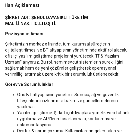
İlan Açıklaması
ŞİRKET ADI : ŞENOL DAYANIKLI TÜKETİM
MAL.İ.İ.NAK.TİC.LTD.ŞTİ.
Pozisyonun Amacı
Şirketimizin merkez ofisinde, tüm kurumsal süreçlerin
dijitalleştirilmesi ve BT altyapısının yönetiminde aktif rol alacak,
ofis içi yazılım geliştirme projelerini yürütecek “IT & Yazılım
Uzmanı” arıyoruz. Bu rol, hem mevcut sistemlerin sürekliliğini
sağlamak hem de yeni çözümler geliştirerek operasyonel
verimliliği artırmak üzere kritik bir sorumluluk üstlenecektir.
Görev ve Sorumluluklar
Ofis BT altyapısının yönetimi: Sunucu, ağ ve güvenlik
bileşenlerinin izlenmesi, bakım ve güncellemelerinin
yapılması
Yazılım geliştirme: Şirket içi ihtiyaçlara yönelik web tabanlı
uygulama ve API’lerin tasarlanması, kodlanması ve
dokümantasyonu
Destek & sorun çözümü: Kullanıcılardan gelen talep ve