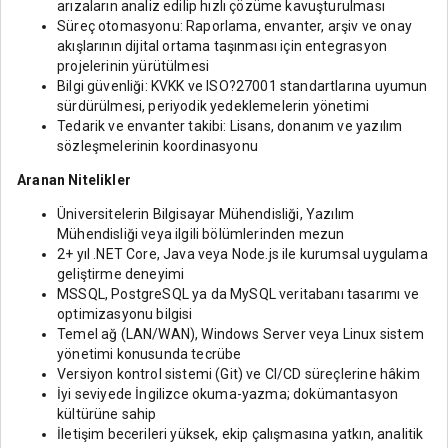
arızaların analiz edilip hızlı çözüme kavuşturulması
Süreç otomasyonu: Raporlama, envanter, arşiv ve onay
akışlarının dijital ortama taşınması için entegrasyon
projelerinin yürütülmesi
Bilgi güvenliği: KVKK ve ISO?27001 standartlarına uyumun
sürdürülmesi, periyodik yedeklemelerin yönetimi
Tedarik ve envanter takibi: Lisans, donanım ve yazılım
sözleşmelerinin koordinasyonu
Aranan Nitelikler
Üniversitelerin Bilgisayar Mühendisliği, Yazılım
Mühendisliği veya ilgili bölümlerinden mezun
2+ yıl .NET Core, Java veya Node.js ile kurumsal uygulama
geliştirme deneyimi
MSSQL, PostgreSQL ya da MySQL veritabanı tasarımı ve
optimizasyonu bilgisi
Temel ağ (LAN/WAN), Windows Server veya Linux sistem
yönetimi konusunda tecrübe
Versiyon kontrol sistemi (Git) ve CI/CD süreçlerine hâkim
İyi seviyede İngilizce okuma-yazma; dokümantasyon
kültürüne sahip
İletişim becerileri yüksek, ekip çalışmasına yatkın, analitik