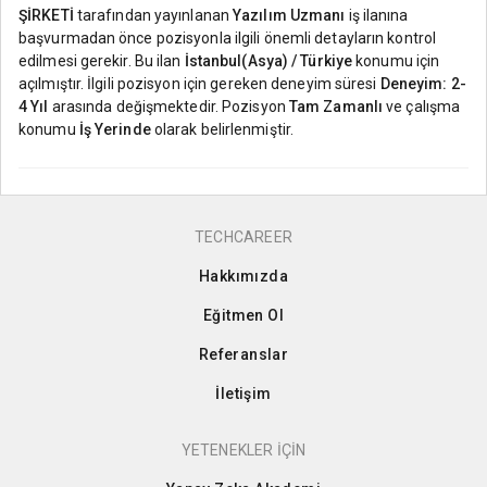
ŞİRKETİ
tarafından yayınlanan
Yazılım Uzmanı
iş ilanına
başvurmadan önce pozisyonla ilgili önemli detayların kontrol
edilmesi gerekir. Bu ilan
İstanbul(Asya) / Türkiye
konumu için
açılmıştır. İlgili pozisyon için gereken deneyim süresi
Deneyim: 2-
4 Yıl
arasında değişmektedir. Pozisyon
Tam Zamanlı
ve çalışma
konumu
İş Yerinde
olarak belirlenmiştir.
TECHCAREER
Hakkımızda
Eğitmen Ol
Referanslar
İletişim
YETENEKLER İÇİN