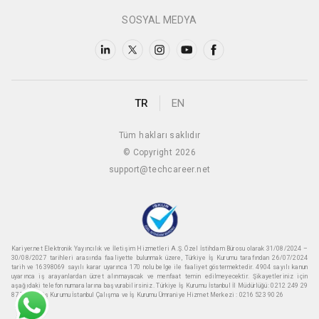
SOSYAL MEDYA
TR
EN
Tüm hakları saklıdır
© Copyright 2026
support@techcareer.net
Kariyer.net Elektronik Yayıncılık ve İletişim Hizmetleri A.Ş. Özel İstihdam Bürosu olarak 31/08/2024 –
30/08/2027 tarihleri arasında faaliyette bulunmak üzere, Türkiye İş Kurumu tarafından 26/07/2024
tarih ve 16398069 sayılı karar uyarınca 170 nolu belge ile faaliyet göstermektedir. 4904 sayılı kanun
uyarınca iş arayanlardan ücret alınmayacak ve menfaat temin edilmeyecektir. Şikayetleriniz için
aşağıdaki telefon numaralarına başvurabilirsiniz. Türkiye İş Kurumu İstanbul İl Müdürlüğü: 0212 249 29
87 Türkiye iş Kurumu İstanbul Çalışma ve İş Kurumu Ümraniye Hizmet Merkezi : 0216 523 90 26