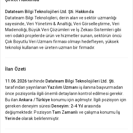
Datateam Bilgi Teknolojileri Ltd. Şti.
Hakkında
Datateam Bilgi Teknolojileri, derin alan ve sektör uzmanlığı
sayesinde, Veri Yönetimi & Analtiği, Veri Görselleştirme, Veri
Madenciliği, Büyük Veri Çözümleri ve İş Zekası Sistemleri gibi
veri odaklı projelerde ürün ve hizmetler sunan, sektörün öncü
Çok Boyutlu Veri Uzmanı firması olmayı hedefleyen, yüksek
teknoloji kullanan ve üreten uzman bir firmadır.
İlan Özeti
11.06.2026
tarihinde
Datateam Bilgi Teknolojileri Ltd. Şti.
tarafından yayınlanan
Yazılım Uzmanı
iş ilanına başvurmadan
önce pozisyonla ilgili önemli detayların kontrol edilmesi gerekir.
Bu ilan
Ankara / Türkiye
konumu için açılmıştır. İlgili pozisyon için
gereken deneyim süresi
Deneyim: 2-4 Yıl
arasında
değişmektedir. Pozisyon
Tam Zamanlı
ve çalışma konumu
İş
Yerinde
olarak belirlenmiştir.