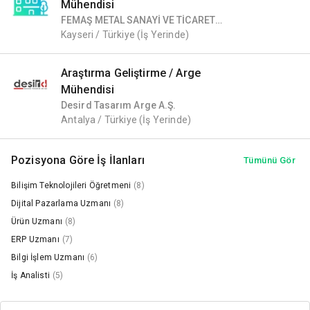
Mühendisi
FEMAŞ METAL SANAYİ VE TİCARET
ANONİM ŞİRKETİ 1 NOLU ŞUBESİ
Kayseri / Türkiye
(İş Yerinde)
Araştırma Geliştirme / Arge
Mühendisi
Desird Tasarım Arge A.Ş.
Antalya / Türkiye
(İş Yerinde)
Pozisyona Göre İş İlanları
Tümünü Gör
Bilişim Teknolojileri Öğretmeni
(8)
Dijital Pazarlama Uzmanı
(8)
Ürün Uzmanı
(8)
ERP Uzmanı
(7)
Bilgi İşlem Uzmanı
(6)
İş Analisti
(5)