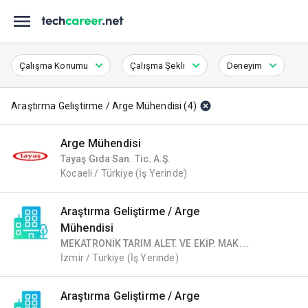
Çalışma Konumu
Çalışma Şekli
Deneyim
Araştırma Geliştirme / Arge Mühendisi
(
4
)
Arge Mühendisi
Tayaş Gıda San. Tic. A.Ş.
Kocaeli / Türkiye
(İş Yerinde)
Araştırma Geliştirme / Arge
Mühendisi
MEKATRONİK TARIM ALET. VE EKİP. MAK.
SAN. TİC. LTD. ŞTİ.
İzmir / Türkiye
(İş Yerinde)
Araştırma Geliştirme / Arge