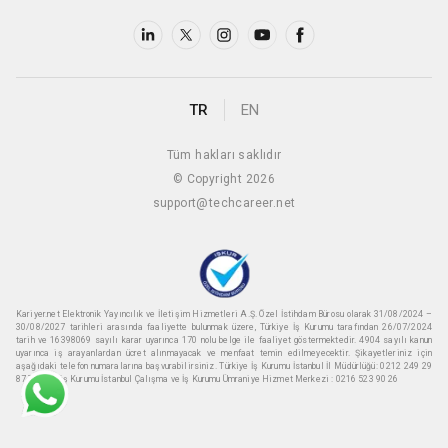
TR
EN
Tüm hakları saklıdır
© Copyright 2026
support@techcareer.net
Kariyer.net Elektronik Yayıncılık ve İletişim Hizmetleri A.Ş. Özel İstihdam Bürosu olarak 31/08/2024 –
30/08/2027 tarihleri arasında faaliyette bulunmak üzere, Türkiye İş Kurumu tarafından 26/07/2024
tarih ve 16398069 sayılı karar uyarınca 170 nolu belge ile faaliyet göstermektedir. 4904 sayılı kanun
uyarınca iş arayanlardan ücret alınmayacak ve menfaat temin edilmeyecektir. Şikayetleriniz için
aşağıdaki telefon numaralarına başvurabilirsiniz. Türkiye İş Kurumu İstanbul İl Müdürlüğü: 0212 249 29
87 Türkiye iş Kurumu İstanbul Çalışma ve İş Kurumu Ümraniye Hizmet Merkezi : 0216 523 90 26