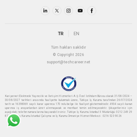
TR
EN
Tüm hakları saklıdır
© Copyright 2026
support@techcareer.net
Kariyer.net Elektronik Yayıncılık ve İletişim Hizmetleri A.Ş. Özel İstihdam Bürosu olarak 31/08/2024 –
30/08/2027 tarihleri arasında faaliyette bulunmak üzere, Türkiye İş Kurumu tarafından 26/07/2024
tarih ve 16398069 sayılı karar uyarınca 170 nolu belge ile faaliyet göstermektedir. 4904 sayılı kanun
uyarınca iş arayanlardan ücret alınmayacak ve menfaat temin edilmeyecektir. Şikayetleriniz için
aşağıdaki telefon numaralarına başvurabilirsiniz. Türkiye İş Kurumu İstanbul İl Müdürlüğü: 0212 249 29
87 Türkiye iş Kurumu İstanbul Çalışma ve İş Kurumu Ümraniye Hizmet Merkezi : 0216 523 90 26