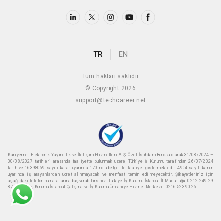
TR
EN
Tüm hakları saklıdır
© Copyright 2026
support@techcareer.net
Kariyer.net Elektronik Yayıncılık ve İletişim Hizmetleri A.Ş. Özel İstihdam Bürosu olarak 31/08/2024 –
30/08/2027 tarihleri arasında faaliyette bulunmak üzere, Türkiye İş Kurumu tarafından 26/07/2024
tarih ve 16398069 sayılı karar uyarınca 170 nolu belge ile faaliyet göstermektedir. 4904 sayılı kanun
uyarınca iş arayanlardan ücret alınmayacak ve menfaat temin edilmeyecektir. Şikayetleriniz için
aşağıdaki telefon numaralarına başvurabilirsiniz. Türkiye İş Kurumu İstanbul İl Müdürlüğü: 0212 249 29
87 Türkiye iş Kurumu İstanbul Çalışma ve İş Kurumu Ümraniye Hizmet Merkezi : 0216 523 90 26