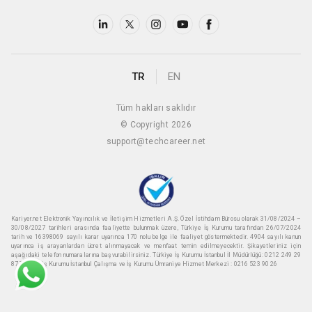
TR
EN
Tüm hakları saklıdır
© Copyright 2026
support@techcareer.net
Kariyer.net Elektronik Yayıncılık ve İletişim Hizmetleri A.Ş. Özel İstihdam Bürosu olarak 31/08/2024 –
30/08/2027 tarihleri arasında faaliyette bulunmak üzere, Türkiye İş Kurumu tarafından 26/07/2024
tarih ve 16398069 sayılı karar uyarınca 170 nolu belge ile faaliyet göstermektedir. 4904 sayılı kanun
uyarınca iş arayanlardan ücret alınmayacak ve menfaat temin edilmeyecektir. Şikayetleriniz için
aşağıdaki telefon numaralarına başvurabilirsiniz. Türkiye İş Kurumu İstanbul İl Müdürlüğü: 0212 249 29
87 Türkiye iş Kurumu İstanbul Çalışma ve İş Kurumu Ümraniye Hizmet Merkezi : 0216 523 90 26