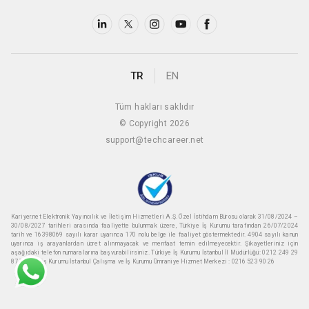
TR
EN
Tüm hakları saklıdır
© Copyright 2026
support@techcareer.net
Kariyer.net Elektronik Yayıncılık ve İletişim Hizmetleri A.Ş. Özel İstihdam Bürosu olarak 31/08/2024 –
30/08/2027 tarihleri arasında faaliyette bulunmak üzere, Türkiye İş Kurumu tarafından 26/07/2024
tarih ve 16398069 sayılı karar uyarınca 170 nolu belge ile faaliyet göstermektedir. 4904 sayılı kanun
uyarınca iş arayanlardan ücret alınmayacak ve menfaat temin edilmeyecektir. Şikayetleriniz için
aşağıdaki telefon numaralarına başvurabilirsiniz. Türkiye İş Kurumu İstanbul İl Müdürlüğü: 0212 249 29
87 Türkiye iş Kurumu İstanbul Çalışma ve İş Kurumu Ümraniye Hizmet Merkezi : 0216 523 90 26