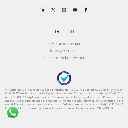
TR
EN
Tüm hakları saklıdır
© Copyright 2026
support@techcareer.net
Kariyer.net Elektronik Yayıncılık ve İletişim Hizmetleri A.Ş. Özel İstihdam Bürosu olarak 31/08/2024 –
30/08/2027 tarihleri arasında faaliyette bulunmak üzere, Türkiye İş Kurumu tarafından 26/07/2024
tarih ve 16398069 sayılı karar uyarınca 170 nolu belge ile faaliyet göstermektedir. 4904 sayılı kanun
uyarınca iş arayanlardan ücret alınmayacak ve menfaat temin edilmeyecektir. Şikayetleriniz için
aşağıdaki telefon numaralarına başvurabilirsiniz. Türkiye İş Kurumu İstanbul İl Müdürlüğü: 0212 249 29
87 Türkiye iş Kurumu İstanbul Çalışma ve İş Kurumu Ümraniye Hizmet Merkezi : 0216 523 90 26