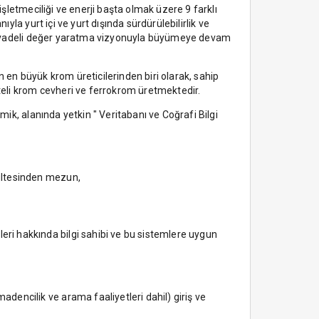
işletmeciliği ve enerji başta olmak üzere 9 farklı
ıyla yurt içi ve yurt dışında sürdürülebilirlik ve
zun vadeli değer yaratma vizyonuyla büyümeye devam
 en büyük krom üreticilerinden biri olarak, sahip
teli krom cevheri ve ferrokrom üretmektedir.
mik, alanında yetkin " Veritabanı ve Coğrafi Bilgi
kültesinden mezun,
eri hakkında bilgi sahibi ve bu sistemlere uygun
adencilik ve arama faaliyetleri dahil) giriş ve