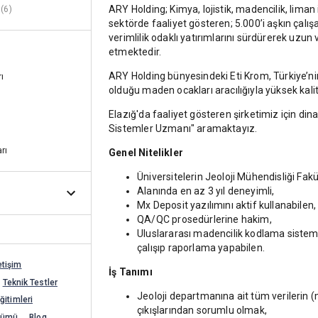
ARY Holding; Kimya, lojistik, madencilik, liman 
(6)
sektörde faaliyet gösteren; 5.000’i aşkın çalışan
verimlilik odaklı yatırımlarını sürdürerek u
etmektedir.
ARY Holding bünyesindeki Eti Krom, Türkiye’nin
rı
olduğu maden ocakları aracılığıyla yüksek kali
Elazığ'da faaliyet gösteren şirketimiz için dina
Sistemler Uzmanı" aramaktayız.
rı
Genel Nitelikler
Üniversitelerin Jeoloji Mühendisliği Fa
Alanında en az 3 yıl deneyimli,
Mx Deposit yazılımını aktif kullanabilen,
QA/QC prosedürlerine hakim,
Uluslararası madencilik kodlama sisteml
çalışıp raporlama yapabilen.
etişim
İş Tanımı
Teknik Testler
Jeoloji departmanına ait tüm verilerin (m
itimleri
çıkışlarından sorumlu olmak,
şümü
Blog