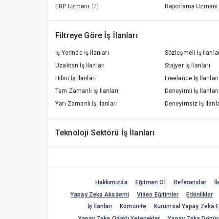
ERP Uzmanı
(7)
Raporlama Uzmanı
Filtreye Göre İş İlanları
İş Yerinde İş İlanları
Sözleşmeli İş İlanla
Uzaktan İş İlanları
Stajyer İş İlanları
Hibrit İş İlanları
Freelance İş İlanları
Tam Zamanlı İş İlanları
Deneyimli İş İlanları
Yarı Zamanlı İş İlanları
Deneyimsiz İş İlanla
Teknoloji Sektörü İş İlanları
Hakkımızda
Eğitmen Ol
Referanslar
İl
Yapay Zeka Akademi
Video Eğitimler
Etkinlikler
İş İlanları
Komünite
Kurumsal Yapay Zeka Eğ
Yapay Zeka Odaklı Yetenekler
Yapay Zeka Dönü