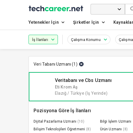
Yetenekler İçin
Şirketler İçin
Kaynakla
İş İlanları
Çalışma Konumu
Çalışma
Veri Tabanı Uzmanı
(
1
)
Veritabanı ve Cbs Uzmanı
Eti Krom Aş
Elazığ / Türkiye
(İş Yerinde)
Pozisyona Göre İş İlanları
Dijital Pazarlama Uzmanı
(10)
Bilgi İşlem Uzmanı
Bilişim Teknolojileri Öğretmeni
(8)
Ürün Uzmanı
(8)