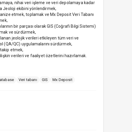
maya, nihai veri işleme ve veri depolamaya kadar
a Jeoloji ekibini yönlendirmek,
rganize etmek, toplamak ve Mx Deposit Veri Tabanı
mek,
rının bir parçası olarak GIS (Coğrafi Bilgi Sistemi)
urmak ve sürdürmek,
anan jeolojik verileri etkileyen tüm veri ve
trol (QA/QC) uygulamalarını sürdürmek,
takip etmek,
lişkin verileri ve faaliyet özetlerini hazırlamak.
atabase
Veri tabanı
GIS
Mx Deposit