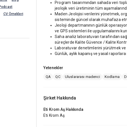
Program tasarımından sahada veri topla
Podcast
jeolojik veri üretiminin tüm aşamalarınd
Maden Jeolojisi verilerini yönetmek, o
CV Örnekleri
sisteminde güncel olarak muhafaza et
Jeoloji departmanının günlük operasyonla
ve GPS sistemleri ile uygulamalarını k
Saha analiz laboratuvarı tarafından sağl
süreçlerde Kalite Güvence / Kalite Kon
Laboratuvar denetimlerini yürütmek ve 
Günlük, aylık kapanış ve yasal raporlara i
Yetenekler
QA
QC
Uluslararası madenci
Kodlama
D
Şirket Hakkında
Eti Krom Aş
Hakkında
Eti Krom Aş