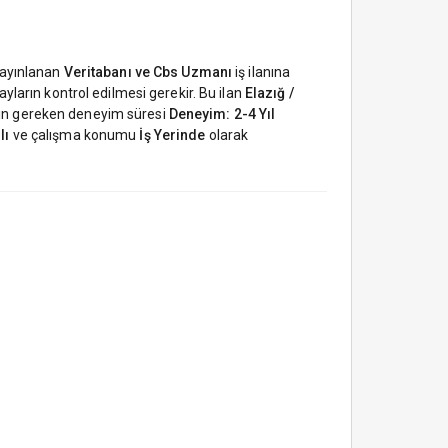
yayınlanan
Veritabanı ve Cbs Uzmanı
iş ilanına
yların kontrol edilmesi gerekir. Bu ilan
Elazığ /
 için gereken deneyim süresi
Deneyim: 2-4 Yıl
lı
ve çalışma konumu
İş Yerinde
olarak