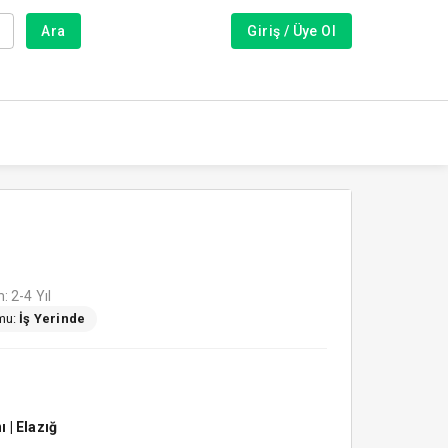
Ara
Giriş / Üye Ol
 2-4 Yıl
mu:
İş Yerinde
 | Elazığ