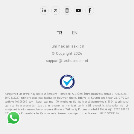
TR
EN
Tüm hakları saklıdır
© Copyright 2026
support@techcareer.net
Kariyer.net Elektronik Yayıncılık ve İletişim Hizmetleri A.Ş. Özel İstihdam Bürosu olarak 31/08/2024 –
30/08/2027 tarihleri arasında faaliyette bulunmak üzere, Türkiye İş Kurumu tarafından 26/07/2024
tarih ve 16398069 sayılı karar uyarınca 170 nolu belge ile faaliyet göstermektedir. 4904 sayılı kanun
uyarınca iş arayanlardan ücret alınmayacak ve menfaat temin edilmeyecektir. Şikayetleriniz için
aşağıdaki telefon numaralarına başvurabilirsiniz. Türkiye İş Kurumu İstanbul İl Müdürlüğü: 0212 249 29
87 Türkiye iş Kurumu İstanbul Çalışma ve İş Kurumu Ümraniye Hizmet Merkezi : 0216 523 90 26