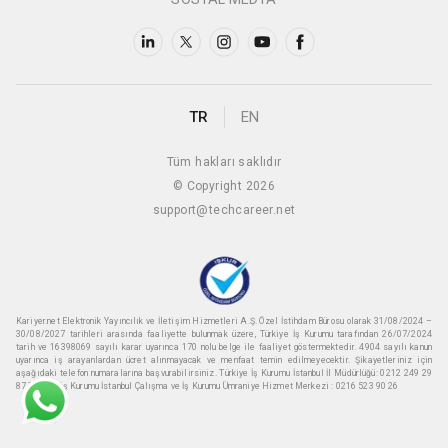
TR
EN
Tüm hakları saklıdır
© Copyright 2026
support@techcareer.net
Kariyer.net Elektronik Yayıncılık ve İletişim Hizmetleri A.Ş. Özel İstihdam Bürosu olarak 31/08/2024 –
30/08/2027 tarihleri arasında faaliyette bulunmak üzere, Türkiye İş Kurumu tarafından 26/07/2024
tarih ve 16398069 sayılı karar uyarınca 170 nolu belge ile faaliyet göstermektedir. 4904 sayılı kanun
uyarınca iş arayanlardan ücret alınmayacak ve menfaat temin edilmeyecektir. Şikayetleriniz için
aşağıdaki telefon numaralarına başvurabilirsiniz. Türkiye İş Kurumu İstanbul İl Müdürlüğü: 0212 249 29
87 Türkiye iş Kurumu İstanbul Çalışma ve İş Kurumu Ümraniye Hizmet Merkezi : 0216 523 90 26