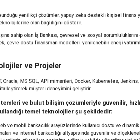
unduğu yenilikçi çözümler, yapay zeka destekli kişisel finans yön
knolojilerine olan bağlılığını gösterir.
yışına sahip olan İş Bankası, çevresel ve sosyal sorumluluklarını 
k, çevre dostu finansman modelleri, yenilenebilir enerji yatırımlar
lojiler ve Projeler
, Oracle, MS SQL, API mimarileri, Docker, Kubernetes, Jenkins, y
italleştirerek müşteri deneyimini geliştirir.
mleri ve bulut bilişim çözümleriyle güvenilir, hızlı v
llandığı temel teknolojiler şu şekildedir:
eb ve mobil bankacılık arayüzlerinde kullanıcı dostu ve dinami
arı ve internet bankacılığı altyapısında güvenilir ve ölçeklenebi