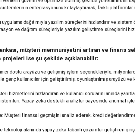
verilerin güvenli ve optimize edilmiş şekilde yönetilmesini sağl
sistemlerinin entegrasyonunu kolaylaştırarak, farklı platformla
ygulama dağıtımıyla yazılım süreçlerini hızlandırır ve sistem ölçe
asyon ve dağıtım süreçleriyle yazılım geliştirme süreçlerini hız
 Bankası, müşteri memnuniyetini artıran ve finans 
 projeleri ise şu şekilde açıklanabilir:
nıcı dostu arayüzü ve gelişmiş işlem seçenekleriyle, milyonlarc
le genç kullanıcılar için geliştirilmiş, oyunlaştırılmış arayüzü ve
i hizmetlerini hızlandıran ve kullanıcı sorularını anında yanıtlaya
istemleri: Yapay zeka destekli analizler sayesinde anormal işlem
 Müşteri finansal geçmişini analiz ederek, kredi değerlendirme 
 teknoloji alanında yapay zeka tabanlı çözümler geliştiren giri