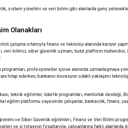
, sistem yönetimi ve veri bilimi gibi alanlarda genç yeteneklere
şim Olanakları
plinli çalışma ortamıyla finans ve teknoloji alanında kariyer yapm
, veri bilimci, siber güvenlik uzmanı, bulut platform mühendis
.
programları, profesyoneller içinse alanında uzmanlaşmaya yöneli
aylara hitap ederken, bankanın inovasyon odaklı yaklaşımı teknoloji
kası, teknik eğitimler, liderlik programları, mentorluk desteği, 
ital eğitim platformu sayesinde çalışanlar, bankacılık, finans, yaz
imi ve Siber Güvenlik eğitimleri, Finans ve Veri Bilimi programl
ipleri ve iç rotasyon fırsatlarıyla, çalışanlarına farklı alanlard