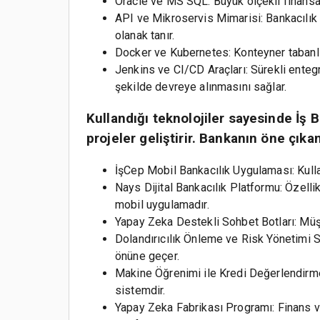
Oracle ve MS SQL: Büyük ölçekli finansal 
API ve Mikroservis Mimarisi: Bankacılık 
olanak tanır.
Docker ve Kubernetes: Konteyner tabanlı u
Jenkins ve CI/CD Araçları: Sürekli entegr
şekilde devreye alınmasını sağlar.
Kullandığı teknolojiler sayesinde İş
projeler geliştirir. Bankanın öne çıkan
İşCep Mobil Bankacılık Uygulaması: Kulla
Nays Dijital Bankacılık Platformu: Özellik
mobil uygulamadır.
Yapay Zeka Destekli Sohbet Botları: Müşter
Dolandırıcılık Önleme ve Risk Yönetimi S
önüne geçer.
Makine Öğrenimi ile Kredi Değerlendirme:
sistemdir.
Yapay Zeka Fabrikası Programı: Finans ve