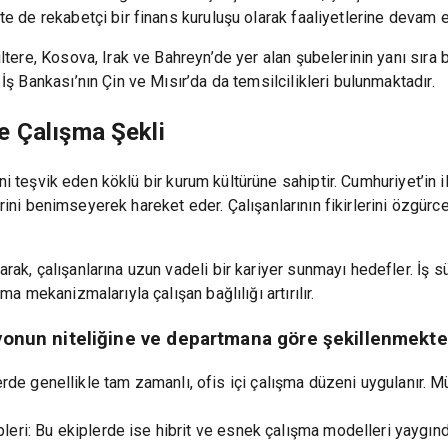
te de rekabetçi bir finans kuruluşu olarak faaliyetlerine devam e
ltere, Kosova, Irak ve Bahreyn’de yer alan şubelerinin yanı sıra 
İş Bankası’nın Çin ve Mısır’da da temsilcilikleri bulunmaktadır.
ve Çalışma Şekli
iğini teşvik eden köklü bir kurum kültürüne sahiptir. Cumhuriyet’in 
elerini benimseyerek hareket eder. Çalışanlarının fikirlerini özgürc
rak, çalışanlarına uzun vadeli bir kariyer sunmayı hedefler. İş s
ma mekanizmalarıyla çalışan bağlılığı artırılır.
yonun niteliğine ve departmana göre şekillenmekte
de genellikle tam zamanlı, ofis içi çalışma düzeni uygulanır. Mü
ipleri: Bu ekiplerde ise hibrit ve esnek çalışma modelleri yaygı