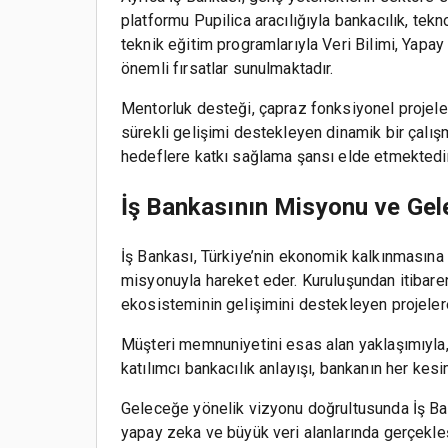
platformu Pupilica aracılığıyla bankacılık, tek
teknik eğitim programlarıyla Veri Bilimi, Yapa
önemli fırsatlar sunulmaktadır.
Mentorluk desteği, çapraz fonksiyonel projeler
sürekli gelişimi destekleyen dinamik bir çalış
hedeflere katkı sağlama şansı elde etmektedir
İş Bankasının Misyonu ve Gel
İş Bankası, Türkiye’nin ekonomik kalkınmasın
misyonuyla hareket eder. Kuruluşundan itibaren 
ekosisteminin gelişimini destekleyen projelere
Müşteri memnuniyetini esas alan yaklaşımıyla, 
katılımcı bankacılık anlayışı, bankanın her ke
Geleceğe yönelik vizyonu doğrultusunda İş Ban
yapay zeka ve büyük veri alanlarında gerçekleşt