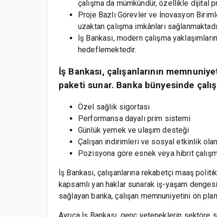
çalışma da mümkündür, özellikle dijital pro
Proje Bazlı Görevler ve İnovasyon Birimle
uzaktan çalışma imkânları sağlanmaktadı
İş Bankası, modern çalışma yaklaşımların
hedeflemektedir.
İş Bankası, çalışanlarının memnuniyeti
paketi sunar. Banka bünyesinde çalışa
Özel sağlık sigortası
Performansa dayalı prim sistemi
Günlük yemek ve ulaşım desteği
Çalışan indirimleri ve sosyal etkinlik olan
Pozisyona göre esnek veya hibrit çalış
İş Bankası, çalışanlarına rekabetçi maaş polit
kapsamlı yan haklar sunarak iş-yaşam denges
sağlayan banka, çalışan memnuniyetini ön plan
Ayrıca İş Bankası, genç yeteneklerin sektöre s