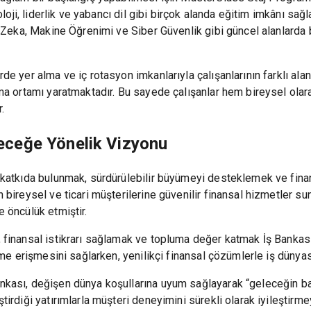
noloji, liderlik ve yabancı dil gibi birçok alanda eğitim imkânı 
y Zeka, Makine Öğrenimi ve Siber Güvenlik gibi güncel alanlarda b
de yer alma ve iç rotasyon imkanlarıyla çalışanlarının farklı al
ma ortamı yaratmaktadır. Bu sayede çalışanlar hem bireysel olar
.
eceğe Yönelik Vizyonu
a katkıda bulunmak, sürdürülebilir büyümeyi desteklemek ve fin
bireysel ve ticari müşterilerine güvenilir finansal hizmetler suna
 öncülük etmiştir.
finansal istikrarı sağlamak ve topluma değer katmak İş Bankasını
sime erişmesini sağlarken, yenilikçi finansal çözümlerle iş düny
kası, değişen dünya koşullarına uyum sağlayarak “geleceğin bank
irdiği yatırımlarla müşteri deneyimini sürekli olarak iyileştirme