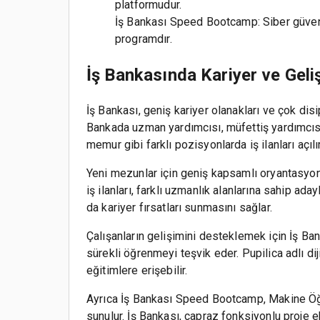
platformudur.
İş Bankası Speed Bootcamp: Siber güvenlik
programdır.
İş Bankasında Kariyer ve Geli
İş Bankası, geniş kariyer olanakları ve çok disi
Bankada uzman yardımcısı, müfettiş yardımcısı
memur gibi farklı pozisyonlarda iş ilanları açılır
Yeni mezunlar için geniş kapsamlı oryantasyon 
iş ilanları, farklı uzmanlık alanlarına sahip ad
da kariyer fırsatları sunmasını sağlar.
Çalışanların gelişimini desteklemek için İş Ban
sürekli öğrenmeyi teşvik eder. Pupilica adlı dij
eğitimlere erişebilir.
Ayrıca İş Bankası Speed Bootcamp, Makine Öğren
sunulur. İş Bankası, çapraz fonksiyonlu proje ek