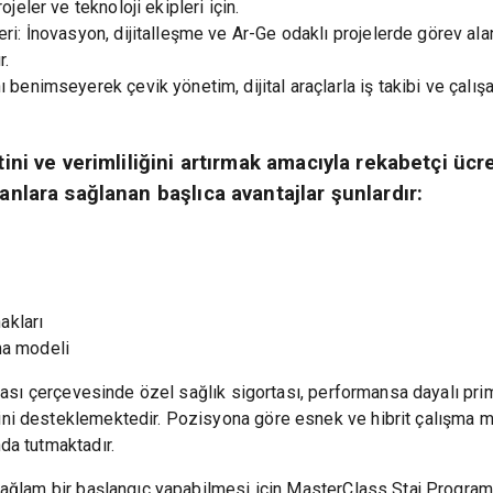
jeler ve teknoloji ekipleri için.
ri: İnovasyon, dijitalleşme ve Ar-Ge odaklı projelerde görev ala
r.
ı benimseyerek çevik yönetim, dijital araçlarla iş takibi ve çal
ni ve verimliliğini artırmak amacıyla rekabetçi ücre
nlara sağlanan başlıca avantajlar şunlardır:
akları
ma modeli
ikası çerçevesinde özel sağlık sigortası, performansa dayalı pr
ini desteklemektedir. Pozisyona göre esnek ve hibrit çalışma 
da tutmaktadır.
ağlam bir başlangıç yapabilmesi için MasterClass Staj Programı 