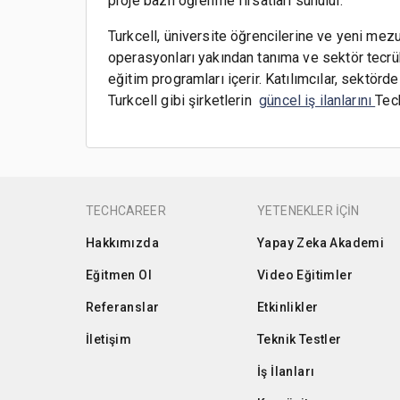
proje bazlı öğrenme fırsatları sunulur.
Turkcell, üniversite öğrencilerine ve yeni mezun
operasyonları yakından tanıma ve sektör tecrü
eğitim programları içerir. Katılımcılar, sektör
Turkcell gibi şirketlerin
güncel iş ilanlarını
Tech
TECHCAREER
YETENEKLER İÇİN
Hakkımızda
Yapay Zeka Akademi
Eğitmen Ol
Video Eğitimler
Referanslar
Etkinlikler
İletişim
Teknik Testler
İş İlanları