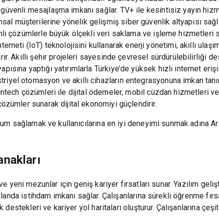
e güvenli mesajlaşma imkanı sağlar. TV+ ile kesintisiz yayın hizm
sal müşterilerine yönelik gelişmiş siber güvenlik altyapısı sağl
banlı çözümlerle büyük ölçekli veri saklama ve işleme hizmetleri s
nterneti (IoT) teknolojisini kullanarak enerji yönetimi, akıllı ula
irir. Akıllı şehir projeleri sayesinde çevresel sürdürülebilirliği 
tyapısına yaptığı yatırımlarla Türkiye’de yüksek hızlı internet er
triyel otomasyon ve akıllı cihazların entegrasyonuna imkan tanır
 fintech çözümleri ile dijital ödemeler, mobil cüzdan hizmetleri ve 
l çözümler sunarak dijital ekonomiyi güçlendirir.
uyum sağlamak ve kullanıcılarına en iyi deneyimi sunmak adına Ar-
anakları
e yeni mezunlar için geniş kariyer fırsatları sunar. Yazılım gelişt
alanda istihdam imkanı sağlar. Çalışanlarına sürekli öğrenme fırsat
 destekleri ve kariyer yol haritaları oluşturur. Çalışanlarına çeşit