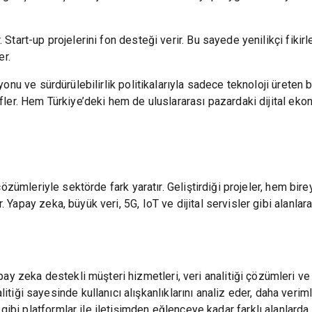
 Start-up projelerini fon desteği verir. Bu sayede yenilikçi fikir
er.
izyonu ve sürdürülebilirlik politikalarıyla sadece teknoloji ürete
efler. Hem Türkiye’deki hem de uluslararası pazardaki dijital ek
i çözümleriyle sektörde fark yaratır. Geliştirdiği projeler, hem bi
 Yapay zeka, büyük veri, 5G, IoT ve dijital servisler gibi alanlar
pay zeka destekli müşteri hizmetleri, veri analitiği çözümleri ve 
tiği sayesinde kullanıcı alışkanlıklarını analiz eder, daha veriml
ox gibi platformlar ile iletişimden eğlenceye kadar farklı alanlar