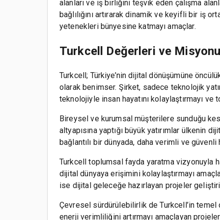
alanları ve iş birliğini teşvik eden çalışma alanl
bağlılığını artırarak dinamik ve keyifli bir iş 
yetenekleri bünyesine katmayı amaçlar.
Turkcell Değerleri ve Misyon
Turkcell; Türkiye’nin dijital dönüşümüne öncül
olarak benimser. Şirket, sadece teknolojik yatır
teknolojiyle insan hayatını kolaylaştırmayı ve 
Bireysel ve kurumsal müşterilere sunduğu kesinti
altyapısına yaptığı büyük yatırımlar ülkenin dij
bağlantılı bir dünyada, daha verimli ve güvenli
Turkcell toplumsal fayda yaratma vizyonuyla ha
dijital dünyaya erişimini kolaylaştırmayı amaçl
ise dijital geleceğe hazırlayan projeler geliştir
Çevresel sürdürülebilirlik de Turkcell’in temel 
enerji verimliliğini artırmayı amaçlayan projele