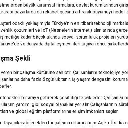
 işletmelerden büyük kurumsal firmalara, devlet kurumlarından gir
slararası pazarlarda da rekabet gücünü artırarak büyümeyi hedefle
müşteri odaklı yaklaşımıyla Türkiye'nin en itibarlı teknoloji markal
güvenlik çözümleri ve IoT (Nesnelerin İnterneti) alanlarında gerçek
şimciliğe kadar birçok alanda sosyal sorumluluk projeleri yürütü
rkiye'de ve dünyada dijitalleşmeyi ileri taşıyan öncü şirketlerden
ışma Şekli
eren bir çalışma kültürüne sahiptir. Çalışanlarını teknolojiye yö
alışanlarına daha fazla özgürlük tanır. İş-yaşam dengesini korum
defler.
ı yetenekleri bir araya getirerek çeşitliliği teşvik eder. Çalışanla
ulaşım yardımı gibi sosyal olanaklar yer alır. Çalışanlarının sür
atları ve global eğitim platformlarına erişim imkanları sağlar.
ni ortaya çıkarabilecekleri bir çalışma ortamı sunar. Açık ofis dü