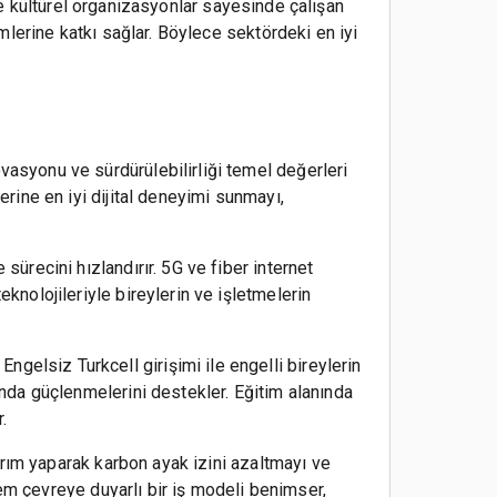
at ve kültürel organizasyonlar sayesinde çalışan
imlerine katkı sağlar. Böylece sektördeki en iyi
vasyonu ve sürdürülebilirliği temel değerleri
erine en iyi dijital deneyimi sunmayı,
sürecini hızlandırır. 5G ve fiber internet
eknolojileriyle bireylerin ve işletmelerin
gelsiz Turkcell girişimi ile engelli bireylerin
nında güçlenmelerini destekler. Eğitim alanında
.
atırım yaparak karbon ayak izini azaltmayı ve
a hem çevreye duyarlı bir iş modeli benimser,