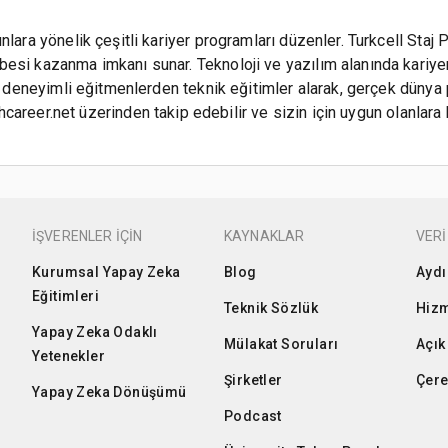
lara yönelik çeşitli kariyer programları düzenler. Turkcell Staj P
besi kazanma imkanı sunar. Teknoloji ve yazılım alanında kariy
de deneyimli eğitmenlerden teknik eğitimler alarak, gerçek dünya p
career.net üzerinden takip edebilir ve sizin için uygun olanlara 
İŞVERENLER İÇİN
KAYNAKLAR
VERİ
Kurumsal Yapay Zeka
Blog
Aydı
Eğitimleri
Teknik Sözlük
Hizm
Yapay Zeka Odaklı
Mülakat Soruları
Açık
Yetenekler
Şirketler
Çere
Yapay Zeka Dönüşümü
Podcast