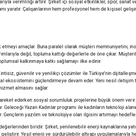
arıyla verimliliği artırır. Şirket içi sosyal etkinlikler, spor, san
ortamı yaratır. Çalışanlarının hem profesyonel hem de kişisel geliş
u
ük etmeyi amaçlar. Buna paralel olarak müşteri memnuniyetini, ino
ımlarıyla değil, topluma kattığı değerlerle de öne çıkar. Müşteril
toplumsal kalkınmaya katkı sağlamayı ilke edinir.
siz, güvenilir ve yenilikçi çözümler ile Türkiye’nin dijitalleşme 
ital ekosistemini güçlendirmeye devam eder. Yeni nesil iletişim t
 hizmet almasını sağlar.
reket ederken sosyal sorumluluk projelerine büyük önem verir. En
ar. Geleceği Yazan Kadınlar programı ile kadınların teknoloji ala
ir. Gençlerin yazılım ve teknolojiye olan ilgisini artırmayı hedefler
değerlerinden biridir. Şirket, yenilenebilir enerji kaynaklarına y
r geliştirir. Yeşil enerji ve sürdürülebilir altyapı uygulamalarıyl