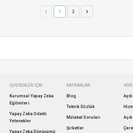
1
2
İŞVERENLER İÇİN
KAYNAKLAR
VERİ
Kurumsal Yapay Zeka
Blog
Aydı
Eğitimleri
Teknik Sözlük
Hizm
Yapay Zeka Odaklı
Mülakat Soruları
Açık
Yetenekler
Şirketler
Çere
Yapay Zeka Dönüşümü