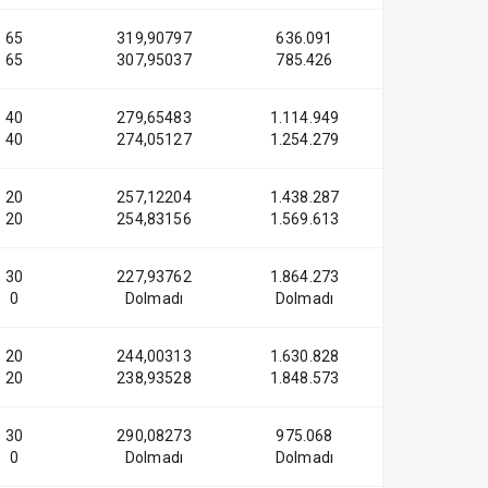
65
319,90797
636.091
65
307,95037
785.426
40
279,65483
1.114.949
40
274,05127
1.254.279
20
257,12204
1.438.287
20
254,83156
1.569.613
30
227,93762
1.864.273
0
Dolmadı
Dolmadı
20
244,00313
1.630.828
20
238,93528
1.848.573
30
290,08273
975.068
0
Dolmadı
Dolmadı