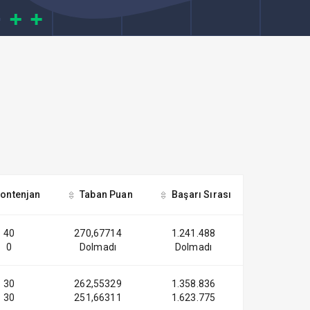
ontenjan
Taban Puan
Başarı Sırası
40
270,67714
1.241.488
0
Dolmadı
Dolmadı
30
262,55329
1.358.836
30
251,66311
1.623.775