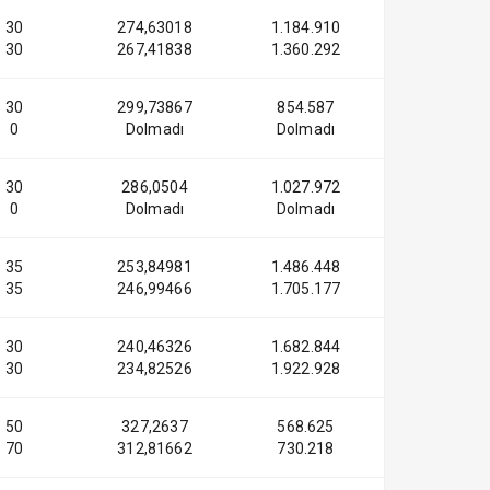
30
274,63018
1.184.910
30
267,41838
1.360.292
30
299,73867
854.587
0
Dolmadı
Dolmadı
30
286,0504
1.027.972
0
Dolmadı
Dolmadı
35
253,84981
1.486.448
35
246,99466
1.705.177
30
240,46326
1.682.844
30
234,82526
1.922.928
50
327,2637
568.625
70
312,81662
730.218