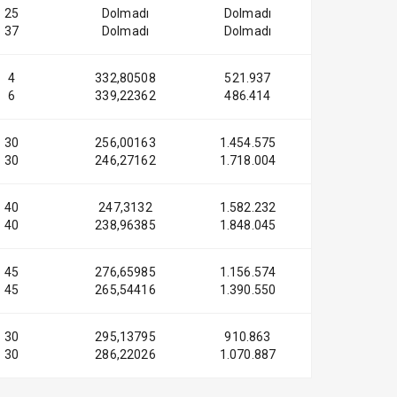
25
Dolmadı
Dolmadı
37
Dolmadı
Dolmadı
4
332,80508
521.937
6
339,22362
486.414
30
256,00163
1.454.575
30
246,27162
1.718.004
40
247,3132
1.582.232
40
238,96385
1.848.045
45
276,65985
1.156.574
45
265,54416
1.390.550
30
295,13795
910.863
30
286,22026
1.070.887