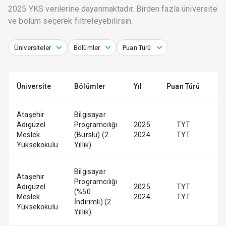
2025 YKS verilerine dayanmaktadır. Birden fazla üniversite
ve bölüm seçerek filtreleyebilirsin.
Üniversiteler
Bölümler
Puan Türü
Üniversite
Bölümler
Yıl
Puan Türü
Ataşehir
Bilgisayar
Adıgüzel
Programcılığı
2025
TYT
Meslek
(Burslu) (2
2024
TYT
Yüksekokulu
Yıllık)
Bilgisayar
Ataşehir
Programcılığı
Adıgüzel
2025
TYT
(%50
Meslek
2024
TYT
İndirimli) (2
Yüksekokulu
Yıllık)