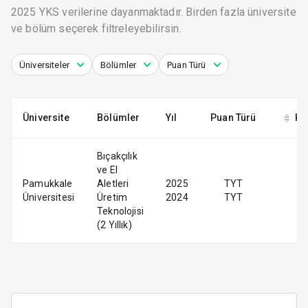
2025 YKS verilerine dayanmaktadır. Birden fazla üniversite
ve bölüm seçerek filtreleyebilirsin.
Üniversiteler
Bölümler
Puan Türü
Üniversite
Bölümler
Yıl
Puan Türü
Ko
Bıçakçılık
ve El
Pamukkale
Aletleri
2025
TYT
Üniversitesi
Üretim
2024
TYT
Teknolojisi
(2 Yıllık)