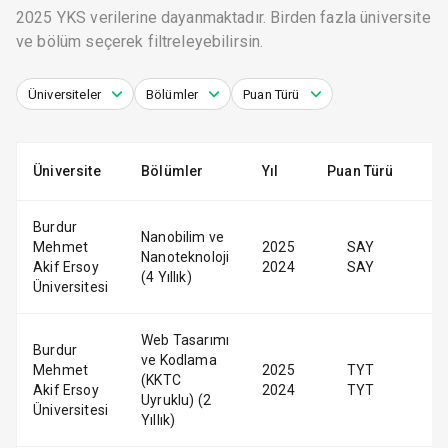
2025 YKS verilerine dayanmaktadır. Birden fazla üniversite
ve bölüm seçerek filtreleyebilirsin.
Üniversiteler
Bölümler
Puan Türü
Üniversite
Bölümler
Yıl
Puan Türü
Burdur
Nanobilim ve
Mehmet
2025
SAY
Nanoteknoloji
Akif Ersoy
2024
SAY
(4 Yıllık)
Üniversitesi
Web Tasarımı
Burdur
ve Kodlama
Mehmet
2025
TYT
(KKTC
Akif Ersoy
2024
TYT
Uyruklu) (2
Üniversitesi
Yıllık)