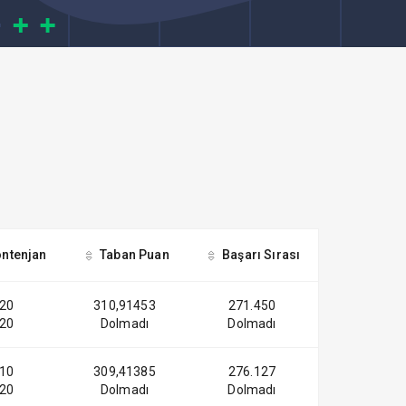
ntenjan
Taban Puan
Başarı Sırası
20
310,91453
271.450
20
Dolmadı
Dolmadı
10
309,41385
276.127
20
Dolmadı
Dolmadı