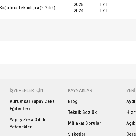
2025
TYT
oğutma Teknolojisi (2 Yıllık)
2024
TYT
İŞVERENLER İÇİN
KAYNAKLAR
VERİ
Kurumsal Yapay Zeka
Blog
Aydı
Eğitimleri
Teknik Sözlük
Hizm
Yapay Zeka Odaklı
Mülakat Soruları
Açık
Yetenekler
Şirketler
Çere