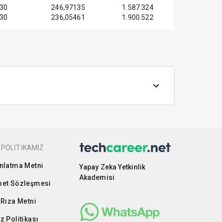
30
246,97135
1.587.324
30
236,05461
1.900.522
 POLİTİKAMIZ
nlatma Metni
Yapay Zeka Yetkinlik
Akademisi
et Sözleşmesi
 Rıza Metni
z Politikası