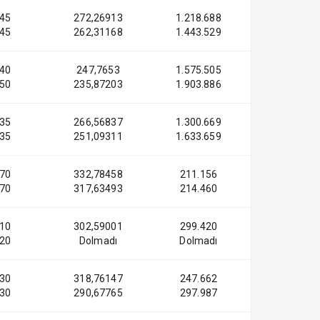
45
272,26913
1.218.688
45
262,31168
1.443.529
40
247,7653
1.575.505
50
235,87203
1.903.886
35
266,56837
1.300.669
35
251,09311
1.633.659
70
332,78458
211.156
70
317,63493
214.460
10
302,59001
299.420
20
Dolmadı
Dolmadı
30
318,76147
247.662
30
290,67765
297.987