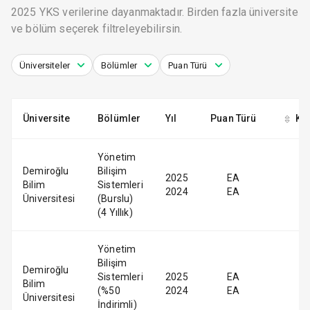
2025 YKS verilerine dayanmaktadır. Birden fazla üniversite
ve bölüm seçerek filtreleyebilirsin.
Üniversiteler
Bölümler
Puan Türü
Üniversite
Bölümler
Yıl
Puan Türü
Ko
Yönetim
Demiroğlu
Bilişim
2025
EA
Bilim
Sistemleri
2024
EA
Üniversitesi
(Burslu)
(4 Yıllık)
Yönetim
Bilişim
Demiroğlu
Sistemleri
2025
EA
Bilim
(%50
2024
EA
Üniversitesi
İndirimli)