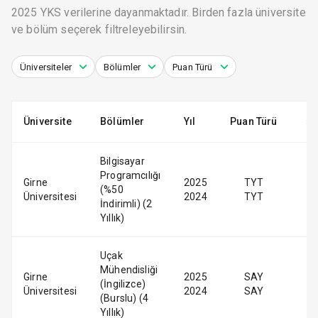
2025 YKS verilerine dayanmaktadır. Birden fazla üniversite
ve bölüm seçerek filtreleyebilirsin.
Üniversiteler
Bölümler
Puan Türü
Üniversite
Bölümler
Yıl
Puan Türü
Bilgisayar
Programcılığı
Girne
2025
TYT
(%50
Üniversitesi
2024
TYT
İndirimli) (2
Yıllık)
Uçak
Mühendisliği
Girne
2025
SAY
(İngilizce)
Üniversitesi
2024
SAY
(Burslu) (4
Yıllık)