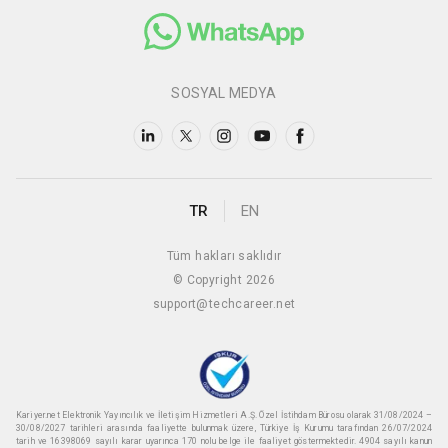
SOSYAL MEDYA
TR
EN
Tüm hakları saklıdır
© Copyright 2026
support@techcareer.net
Kariyer.net Elektronik Yayıncılık ve İletişim Hizmetleri A.Ş. Özel İstihdam Bürosu olarak 31/08/2024 –
30/08/2027 tarihleri arasında faaliyette bulunmak üzere, Türkiye İş Kurumu tarafından 26/07/2024
tarih ve 16398069 sayılı karar uyarınca 170 nolu belge ile faaliyet göstermektedir. 4904 sayılı kanun