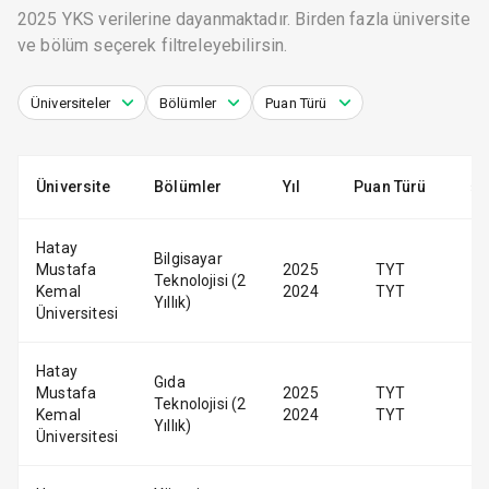
2025 YKS verilerine dayanmaktadır. Birden fazla üniversite
ve bölüm seçerek filtreleyebilirsin.
Üniversiteler
Bölümler
Puan Türü
Üniversite
Bölümler
Yıl
Puan Türü
Hatay
Bilgisayar
Mustafa
2025
TYT
Teknolojisi (2
Kemal
2024
TYT
Yıllık)
Üniversitesi
Hatay
Gıda
Mustafa
2025
TYT
Teknolojisi (2
Kemal
2024
TYT
Yıllık)
Üniversitesi